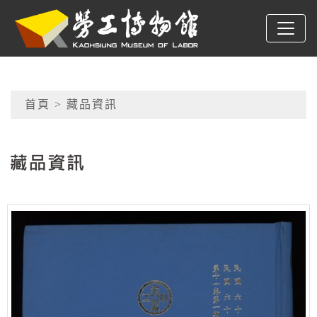
跳到主要內容
高雄市勞工博物館
網頁導覽
首頁
> 藏品資訊
:::