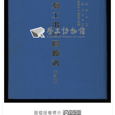
圖檔授權標示: