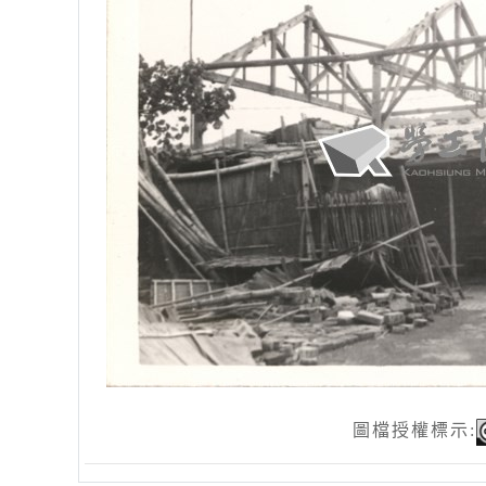
圖檔授權標示: