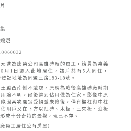
照片
採集
陳婉娥
10060032
洪元進為唐榮公司高雄磚廠的包工，籍貫為嘉義
年10月1日遷入此地居住，該戶共有5人同住，
時登記地址為同盟三路183-18號。
開王殿西南側不遠處，原應為戰後高雄磚廠時期
初用途不明，爾後遭到佔用做為住家。影像中原
可能因某次風災受損並未修復，僅有樑柱與中柱
，佔用戶又在下方以紅磚、木板、三夾板、浪板
，形成十分奇特的景觀，現已不存。
磚廠員工居住公有房屋）