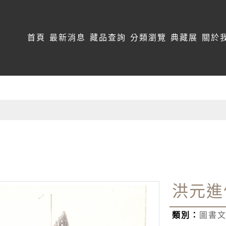
:::
首頁
最新消息
藏品查詢
分類瀏覽
典藏展
關於
洪元進
類別：
圖書文