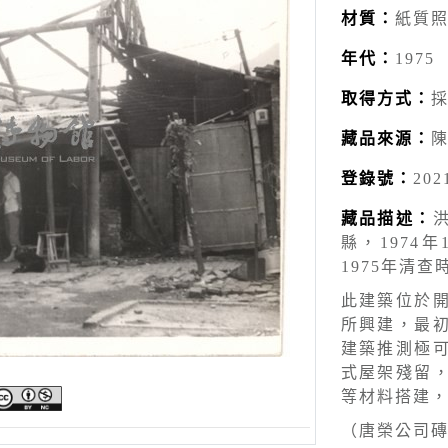
材質：
紙質
年代：
1975
取得方式：
藏品來源：
登錄號：
202
藏品描述：
縣，1974
1975年清查
此建築位於
所興建，最
建築推測極
式屋架殘留
等材料搭建
（唐榮公司