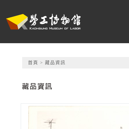
跳到主要內容
高雄市勞工博物館
網頁導覽
首頁
> 藏品資訊
:::