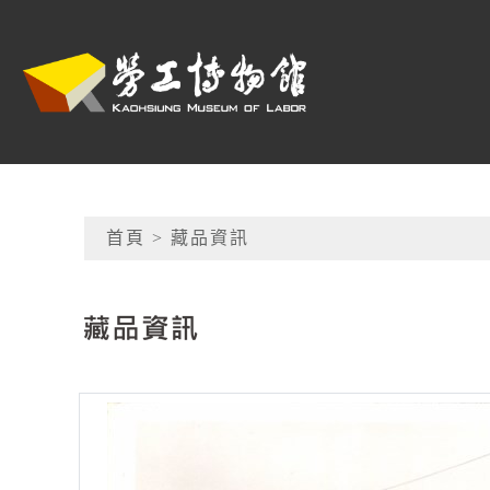
跳到主要內容
高雄市勞工博物館
網頁導覽
首頁
> 藏品資訊
:::