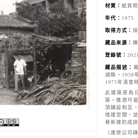
材質：
紙質
年代：
1975
取得方式：
藏品來源：
登錄號：
202
藏品描述：
湖縣，195
1975年清查
此建築原為
築，推測可
頂鋪設和瓦
增建空間，並
巷新建的成
（唐榮公司