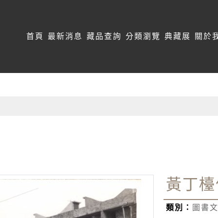
:::
首頁
最新消息
藏品查詢
分類瀏覽
典藏展
關於
黃丁檯
類別：
圖書文