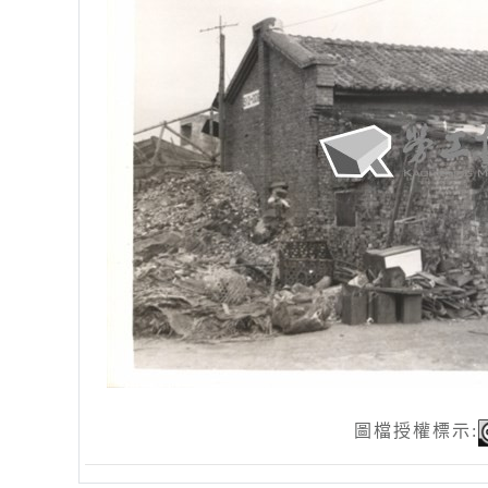
圖檔授權標示: