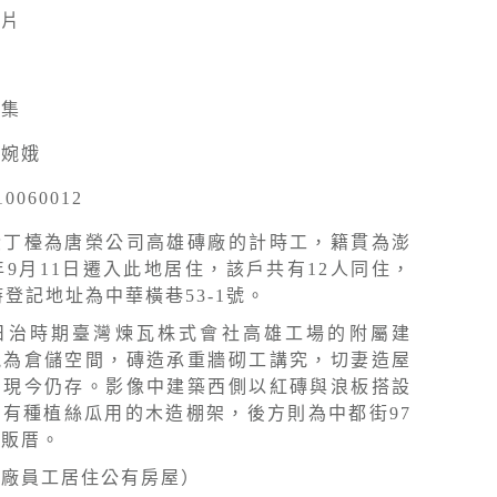
照片
採集
陳婉娥
10060012
黃丁檯為唐榮公司高雄磚廠的計時工，籍貫為澎
8年9月11日遷入此地居住，該戶共有12人同住，
時登記地址為中華橫巷53-1號。
日治時期臺灣煉瓦株式會社高雄工場的附屬建
能為倉儲空間，磚造承重牆砌工講究，切妻造屋
，現今仍存。影像中建築西側以紅磚與浪板搭設
有種植絲瓜用的木造棚架，後方則為中都街97
排販厝。
磚廠員工居住公有房屋）