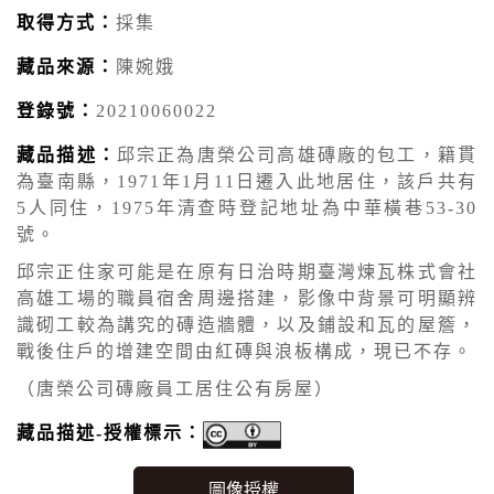
取得方式：
採集
藏品來源：
陳婉娥
登錄號：
20210060022
藏品描述：
邱宗正為唐榮公司高雄磚廠的包工，籍貫
為臺南縣，1971年1月11日遷入此地居住，該戶共有
5人同住，1975年清查時登記地址為中華橫巷53-30
號。
邱宗正住家可能是在原有日治時期臺灣煉瓦株式會社
高雄工場的職員宿舍周邊搭建，影像中背景可明顯辨
識砌工較為講究的磚造牆體，以及鋪設和瓦的屋簷，
戰後住戶的增建空間由紅磚與浪板構成，現已不存。
（唐榮公司磚廠員工居住公有房屋）
藏品描述-授權標示：