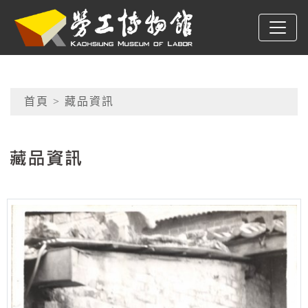
跳到主要內容
高雄市勞工博物館
網頁導覽
首頁
> 藏品資訊
:::