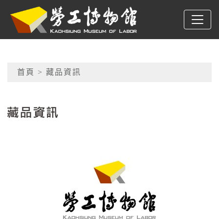
跳到主要內容
高雄市勞工博物館
網頁導覽
首頁
> 藏品資訊
:::