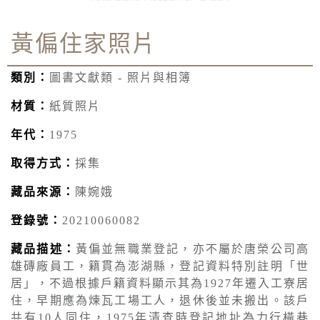
黃偏住家照片
類別：
圖書文獻類 - 照片與相簿
材質：
紙質照片
年代：
1975
取得方式：
採集
藏品來源：
陳婉娥
登錄號：
20210060082
藏品描述：
黃偏並無職業登記，亦不屬於唐榮公司高
雄磚廠員工，籍貫為澎湖縣，登記資料特別註明「世
居」，不過根據戶籍資料顯示其為1927年遷入工寮居
住，早期應為煉瓦工場工人，退休後並未搬出。該戶
共有10人同住，1975年清查時登記地址為力行橫巷