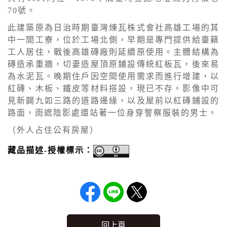
70號。
此建築原為日治時期臺灣煉瓦株式會社高雄工場的其
中一間工寮，位於工場北側，早期是專門提供給臺籍
工人居住，戰後高雄磚廠則延續原使用。主體結構為
磚造承重牆，切妻造屋頂原鋪設傳統紅板瓦，後來易
為水泥瓦。晚期住戶因空間使用需求而進行增建，以
紅磚、木板、鐵皮等材料搭設，現已不存。影像中可
見新闢九如三路的道路邊緣，以及屋前以紅磚鋪設的
路面，雨遮陰影處還站著一位身穿警察服裝的男士。
（外人占住公有房屋）
藏品描述-授權標示：
回上頁