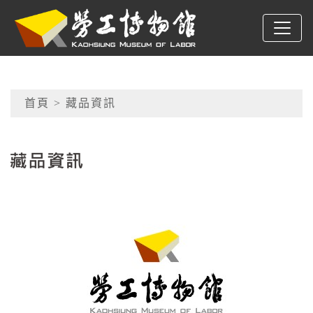
跳到主要內容
高雄市勞工博物館
網頁導覽
首頁
> 藏品資訊
:::