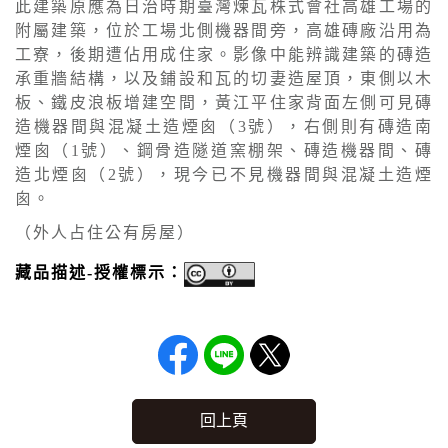
此建築原應為日治時期臺灣煉瓦株式會社高雄工場的
附屬建築，位於工場北側機器間旁，高雄磚廠沿用為
工寮，後期遭佔用成住家。影像中能辨識建築的磚造
承重牆結構，以及鋪設和瓦的切妻造屋頂，東側以木
板、鐵皮浪板增建空間，黃江平住家背面左側可見磚
造機器間與混凝土造煙囪（3號），右側則有磚造南
煙囪（1號）、鋼骨造隧道窯棚架、磚造機器間、磚
造北煙囪（2號），現今已不見機器間與混凝土造煙
囪。
（外人占住公有房屋）
藏品描述-授權標示：
回上頁