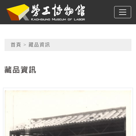
跳到主要內容
高雄市勞工博物館
網頁導覽
首頁
> 藏品資訊
:::