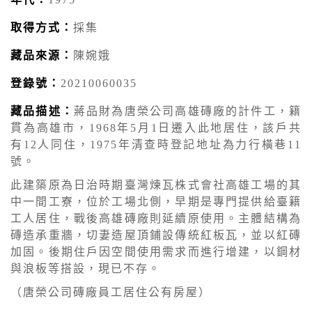
取得方式：
採集
藏品來源：
陳婉娥
登錄號：
20210060035
藏品描述：
蔣品財為唐榮公司高雄磚廠的計件工，籍
貫為高雄市，1968年5月1日遷入此地居住，該戶共
有12人同住，1975年清查時登記地址為力行橫巷11
號。
此建築原為日治時期臺灣煉瓦株式會社高雄工場的其
中一間工寮，位於工場北側，早期是專門提供給臺籍
工人居住，戰後高雄磚廠則延續原使用。主體結構為
磚造承重牆，切妻造屋頂鋪設傳統紅板瓦，並以紅磚
加固。後期住戶因空間使用需求而進行增建，以鋼材
與浪板等搭設，現已不存。
（唐榮公司磚廠員工居住公有房屋）