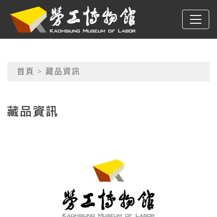
跳到主要內容
高雄市勞工博物館
網頁導覽
首頁
> 藏品資訊
:::