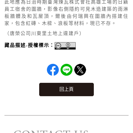
此地應為日治時期臺灣煉瓦株式會社高雄工場的日籍
員工宿舍的圍牆，影像右側隱約可見木造建築的雨淋
板牆體及和瓦屋頂，爾後由何瑞興在圍牆內搭建住
家，包含紅磚、木樑、浪板等材料，現已不存。
（唐榮公司川東里土地上違建戶）
藏品描述-授權標示：
回上頁