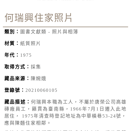
何瑞興住家照片
類別：
圖書文獻類 - 照片與相簿
材質：
紙質照片
年代：
1975
取得方式：
採集
藏品來源：
陳婉娥
登錄號：
20210060105
藏品描述：
何瑞興本職為工人，不屬於唐榮公司高雄
磚廠員工，籍貫為臺南縣，1966年7月1日遷入此地
居住， 1975年清查時登記地址為中華橫巷53-24號，
應與陳麵住家相鄰。