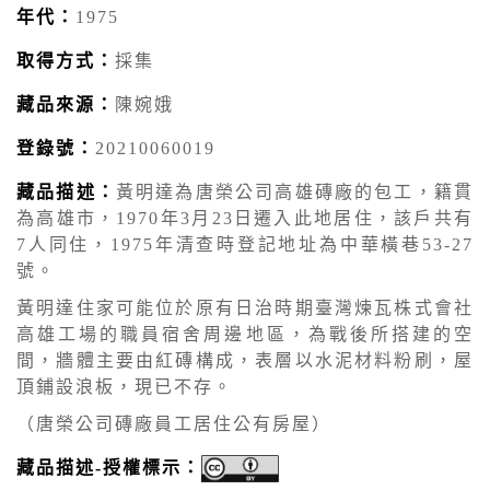
年代：
1975
取得方式：
採集
藏品來源：
陳婉娥
登錄號：
20210060019
藏品描述：
黃明達為唐榮公司高雄磚廠的包工，籍貫
為高雄市，1970年3月23日遷入此地居住，該戶共有
7人同住，1975年清查時登記地址為中華橫巷53-27
號。
黃明達住家可能位於原有日治時期臺灣煉瓦株式會社
高雄工場的職員宿舍周邊地區，為戰後所搭建的空
間，牆體主要由紅磚構成，表層以水泥材料粉刷，屋
頂鋪設浪板，現已不存。
（唐榮公司磚廠員工居住公有房屋）
藏品描述-授權標示：