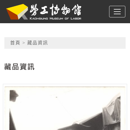
跳到主要內容
高雄市勞工博物館
網頁導覽
首頁
> 藏品資訊
:::