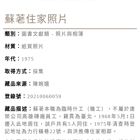
蘇荖住家照片
類別：
圖書文獻類 - 照片與相簿
材質：
紙質照片
年代：
1975
取得方式：
採集
藏品來源：
陳婉娥
登錄號：
20210060059
藏品描述：
蘇荖本職為臨時什工（雜工），不屬於唐
榮公司高雄磚廠員工，籍貫為臺北，1968年5月1日
遷入此地居住，該戶共有5人同住，1975年清查時登
記地址為力行橫巷22號，與洪進傳住家相鄰。