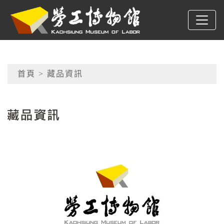
跳到主要內容
高雄市勞工博物館
網頁導覽
首頁
> 藏品資訊
:::