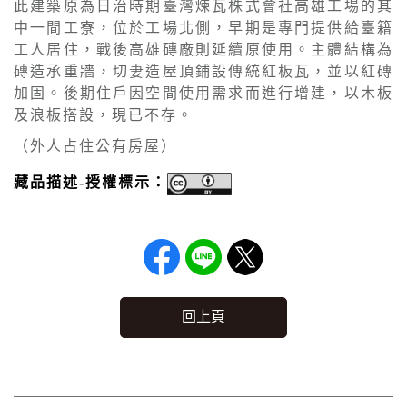
此建築原為日治時期臺灣煉瓦株式會社高雄工場的其
中一間工寮，位於工場北側，早期是專門提供給臺籍
工人居住，戰後高雄磚廠則延續原使用。主體結構為
磚造承重牆，切妻造屋頂鋪設傳統紅板瓦，並以紅磚
加固。後期住戶因空間使用需求而進行增建，以木板
及浪板搭設，現已不存。
（外人占住公有房屋）
藏品描述-授權標示：
回上頁