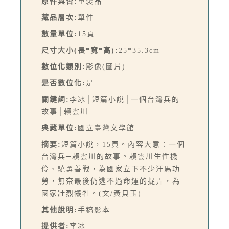
原件與否:
重製品
藏品層次:
單件
數量單位:
15頁
尺寸大小(長*寬*高):
25*35.3cm
數位化類別:
影像(圖片)
是否數位化:
是
關鍵詞:
李冰│短篇小說│一個台灣兵的
故事│賴雲川
典藏單位:
國立臺灣文學館
摘要:
短篇小說，15頁。內容大意：一個
台灣兵─賴雲川的故事。賴雲川生性機
伶、驍勇善戰，為國家立下不少汗馬功
勞，無奈最後仍逃不過命運的捉弄，為
國家壯烈犧牲。(文/黃貝玉)
其他說明:
手稿影本
提供者:
李冰