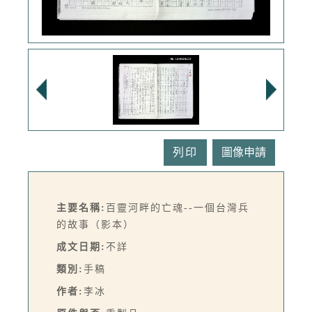
列印
主要名稱:
百靈河畔的亡魂--一個台灣兵
的故事（影本）
成文日期:
不詳
類別:
手稿
作者:
李冰