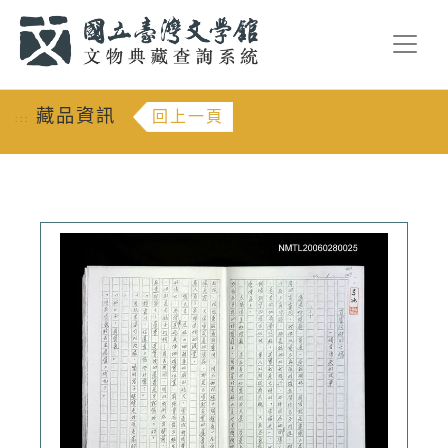
跳到主要內容
:::
藏品資訊
回上一頁
:::