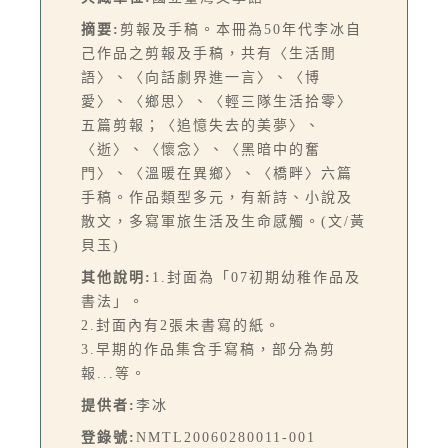
摘要:
剪報及手稿。本冊為50年代李冰自
己作品之剪報及手稿，共有〈生活閒
語〉、〈向話劇界進一言〉、〈博
愛〉、〈鄉思〉、〈輕三隊生活拾零〉
五篇剪報；〈追憶失去的美夢〉、
〈逝〉、〈懷念〉、〈黑暗中的奮
門〉、〈溫暖在異鄉〉、〈橋畔〉六篇
手稿。作品類型多元，有新詩、小說及
散文，多寫軍旅生活及生命感觸。(文/黃
貝玉)
其他說明:
1.封面為「07初期幼稚作品及
書法」。
2.封面內有2張未書寫的紙。
3.早期的作品集含手寫稿，部分為剪
報...等。
提供者:
李冰
登錄號:
NMTL20060280011-001