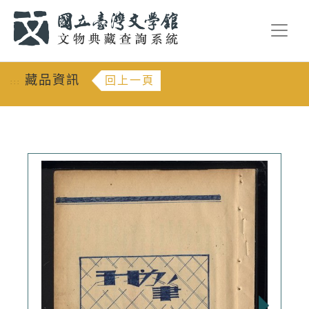
跳到主要內容
:::
藏品資訊
回上一頁
:::