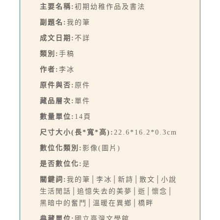
主要名稱:
初期幼稚作品及書法
副題名:
我的筆
成文日期:
不詳
類別:
手稿
作者:
李冰
原件與否:
原件
藏品層次:
單件
數量單位:
14頁
尺寸大小(長*寬*高):
22.6*16.2*0.3cm
數位化類別:
影像(圖片)
是否數位化:
是
關鍵詞:
我的筆│李冰│新詩│散文│小說
生活閒話│追憶失去的美夢│逝│懷念│
黑暗中的奮鬥│溫暖在異鄉│橋畔
典藏單位:
國立臺灣文學館