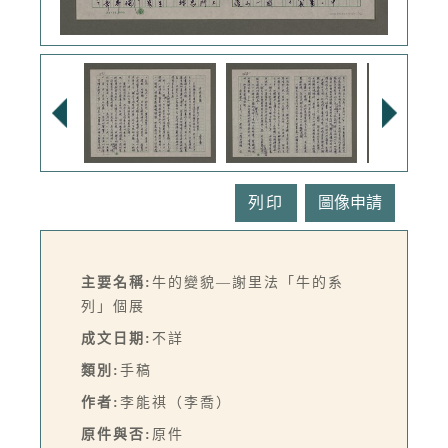
列印
主要名稱:
牛的變貌—謝里法「牛的系
列」個展
成文日期:
不詳
類別:
手稿
作者:
李能祺（李喬）
原件與否:
原件