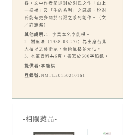
客。文中作者闡述對於謝氏之作「山上
一棵樹」及「牛的系列」之感想，盼謝
氏能有更多關於台灣之系列創作。（文
／許志鴻）
其他說明:
1. 李喬本名李能棋。
2. 謝里法（1938-03-27/）為出身台北
大稻埕之藝術家，藝術風格多元化。
3. 本筆資料共6頁，書寫於600字稿紙。
提供者:
李能棋
登錄號:
NMTL20150210161
-相關藏品-