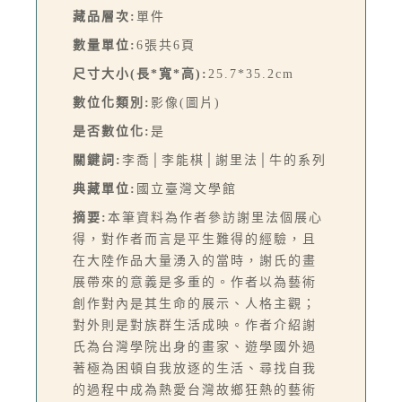
藏品層次:
單件
數量單位:
6張共6頁
尺寸大小(長*寬*高):
25.7*35.2cm
數位化類別:
影像(圖片)
是否數位化:
是
關鍵詞:
李喬│李能棋│謝里法│牛的系列
典藏單位:
國立臺灣文學館
摘要:
本筆資料為作者參訪謝里法個展心
得，對作者而言是平生難得的經驗，且
在大陸作品大量湧入的當時，謝氏的畫
展帶來的意義是多重的。作者以為藝術
創作對內是其生命的展示、人格主觀；
對外則是對族群生活成映。作者介紹謝
氏為台灣學院出身的畫家、遊學國外過
著極為困頓自我放逐的生活、尋找自我
的過程中成為熱愛台灣故鄉狂熱的藝術