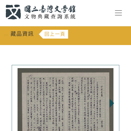
跳到主要內容
:::
藏品資訊
回上一頁
:::