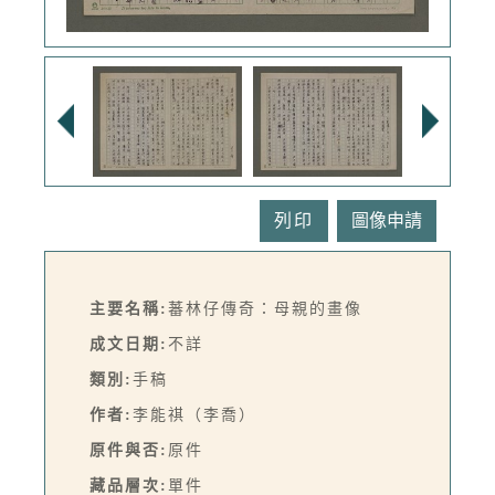
列印
主要名稱:
蕃林仔傳奇：母親的畫像
成文日期:
不詳
類別:
手稿
作者:
李能祺（李喬）
原件與否:
原件
藏品層次:
單件