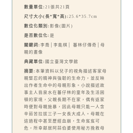
數量單位:
21張共21頁
尺寸大小(長*寬*高):
25.6*35.7cm
數位化類別:
影像(圖片)
是否數位化:
是
關鍵詞:
李喬│李能棋│ 蕃林仔傳奇│母
親的畫像
典藏單位:
國立臺灣文學館
摘要:
本筆資料以兒子的視角描述客家母
親堅忍的精神與強韌的生命力，並反映
出作者生命中的母親形象。小說描述故
事主人翁泉水在蕃仔林的童年及生活困
頓的家境，父親長期不在家，偶有返家
時便對母親施暴，因此母親只能一人含
辛茹苦拉拔三子一女長大成人。母親在
這過程中甚至歷經血崩，生命岌岌可
危，所幸鄰居阿蒜伯婆使用秘方挽救母