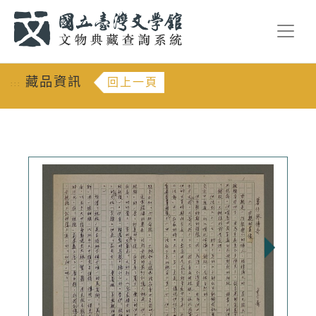
跳到主要內容
:::
藏品資訊
回上一頁
:::