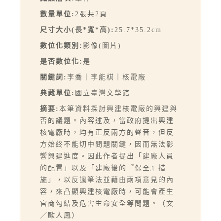
數量單位:
2張共2頁
尺寸大小(長*寬*高):
25.7*35.2cm
數位化類別:
影像(圖片)
是否數位化:
是
關鍵詞:
李喬｜李能棋｜核電廠
典藏單位:
國立臺灣文學館
摘要:
本筆資料探討興建核電廠的興建與
否的議題。內容述及，當政府提出興建
核電廠時，均有正反兩方的聲音，但反
方始終不能切中問題關鍵，因而無法影
響興建進度。因此作者提出「建廠人員
的配置」以及「建廠後的『保全』措
施」，以反諷筆法並藉由兩項意見的內
容，來凸顯興建核電廠時，可能會產生
官商勾結及危害生命安全等問題。（文
／歐人鳳）