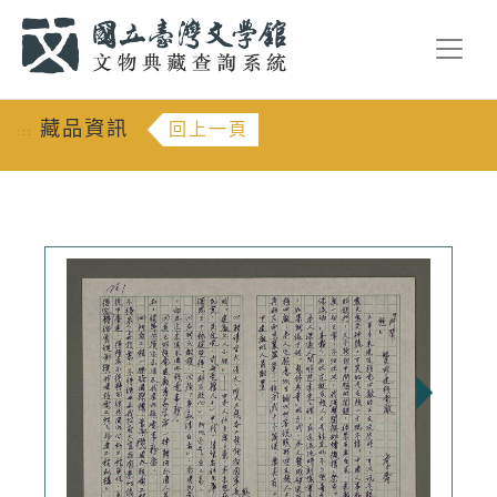
跳到主要內容
:::
藏品資訊
回上一頁
:::