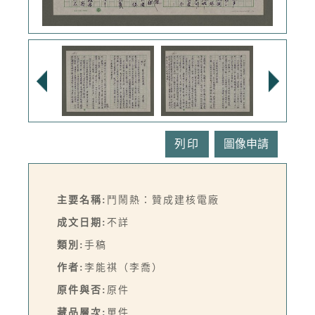
列印
主要名稱:
鬥鬧熱：贊成建核電廠
成文日期:
不詳
類別:
手稿
作者:
李能祺（李喬）
原件與否:
原件
藏品層次:
單件