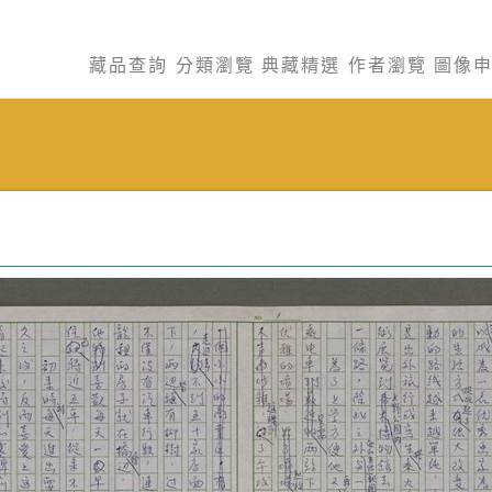
藏品查詢
分類瀏覽
典藏精選
作者瀏覽
圖像