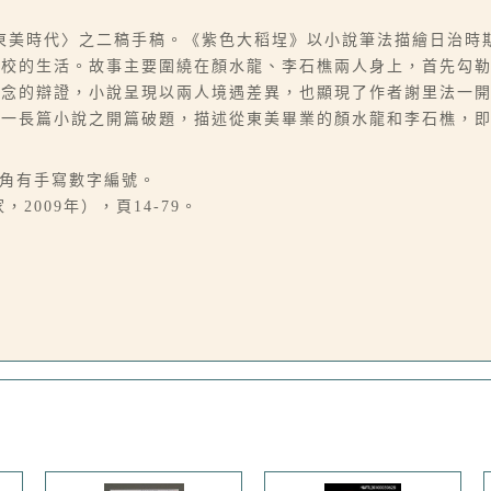
東美時代〉之二稿手稿。《紫色大稻埕》以小說筆法描繪日治時
學校的生活。故事主要圍繞在顏水龍、李石樵兩人身上，首先勾
觀念的辯證，小說呈現以兩人境遇差異，也顯現了作者謝里法一
此一長篇小說之開篇破題，描述從東美畢業的顏水龍和李石樵，
上角有手寫數字編號。
2009年），頁14-79。