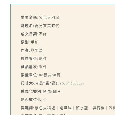
主要名稱:
紫色大稻埕
副題名:
再見東美時代
成文日期:
不詳
類別:
手稿
作者:
謝里法
原件與否:
原件
藏品層次:
單件
數量單位:
88張共88頁
尺寸大小(長*寬*高):
26.5*38.5cm
數位化類別:
影像(圖片)
是否數位化:
是
關鍵詞:
紫色大稻埕｜謝里法｜顏水龍｜李石樵｜陳