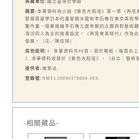
典藏單位:
國立臺灣文學館
摘要:
本筆資料為小說《紫色大稻埕》第一章〈再見
節描寫留學日本的畫家顏水龍和李石樵在東京美術
奮作畫，接著描繪李石樵入選帝展的企圖與對藝術
清汾四人為主的故事設定。〈再見東美時代〉作為
發展。（文／陳佳琦）
其他說明:
1. 本筆資料共88頁，寫於稿紙。每頁右
2. 本筆資料收錄於《紫色大稻埕》，（台北：藝術家，
提供者:
謝里法
登錄號:
NMTL20090370004-003
-相關藏品-