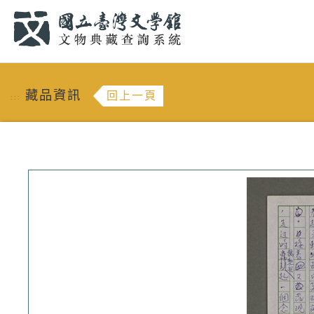
跳到主要內容
:::
藏品資訊
回上一頁
:::