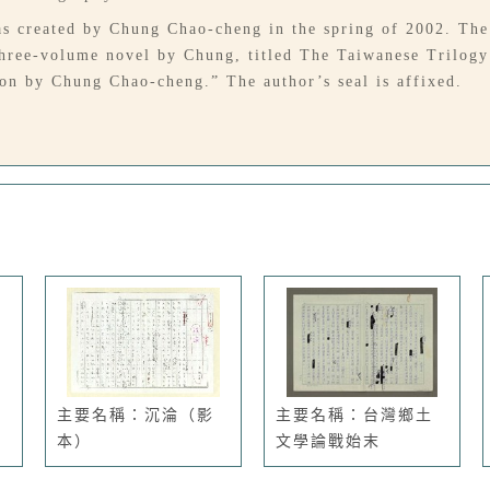
as created by Chung Chao-cheng in the spring of 2002. The
three-volume novel by Chung, titled The Taiwanese Trilogy
ion by Chung Chao-cheng.” The author’s seal is affixed.
主要名稱：沉淪（影
主要名稱：台灣鄉土
本）
文學論戰始末