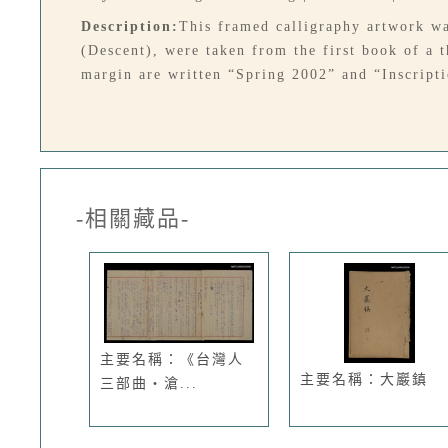
Description:
This framed calligraphy artwork w
(Descent), were taken from the first book of a 
margin are written “Spring 2002” and “Inscript
-相關藏品-
主要名稱：《台灣人
主要名稱：大巖鎮
三部曲‧滄...