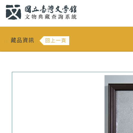
跳到主要內容
:::
藏品資訊
回上一頁
:::