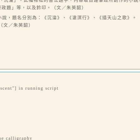
：「沉淪」。此幅裱框的書法題字，內容取自鍾肇政所創作的小
肇政題」等，以及鈐印。（文／朱英韶）
河小說，題名分別為：《沉淪》、《滄溟行》、《插天山之歌》。
。（文／朱英韶）
scent”] in running script
e calligraphy