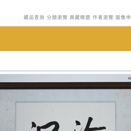
藏品查詢
分類瀏覽
典藏精選
作者瀏覽
圖像