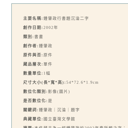
主要名稱:
鍾肇政行書題沉淪二字
創作日期:
2002年
類別:
書畫
創作者:
鍾肇政
原件與否:
原件
藏品層次:
單件
數量單位:
1幅
尺寸大小(長*寬*高):
54*72.6*1.9cm
數位化類別:
影像(圖片)
是否數位化:
是
關鍵詞:
鍾肇政｜沉淪｜題字
典藏單位:
國立臺灣文學館