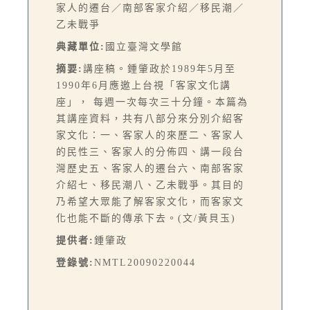
家人的遷台／南部客家介紹／移民潮／
乙未戰爭
典藏單位:
國立臺灣文學館
摘要:
講座稿。鍾肇政於1989年5月至
1990年6月應邀上台視「客家文化講
座」， 每週一次每次三十分鐘。本篇為
其講座資料，共有八部分來分別介紹客
家文化：一、客家人的來歷二、客家人
的民性三、客家人的分佈四、講一段台
灣歷史五、客家人的遷台六、南部客家
介紹七、移民潮八、乙未戰爭。其目的
乃希望大眾能了解客家文化，而客家文
化也能不斷的傳承下去。(文/黃貝玉)
提供者:
鍾肇政
登錄號:
NMTL20090220044