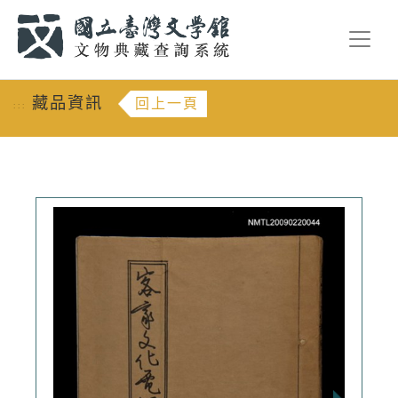
跳到主要內容
:::
藏品資訊
回上一頁
:::