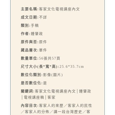
主要名稱:
客家文化電視講座內文
成文日期:
不詳
類別:
手稿
作者:
鍾肇政
原件與否:
原件
藏品層次:
單件
數量單位:
56張共57頁
尺寸大小(長*寬*高):
25.6*35.7cm
數位化類別:
影像(圖片)
是否數位化:
是
關鍵詞:
客家文化電視講座內文│鍾肇政
│電視講座稿│客家
內容目次:
客家人的來歷／客家人的民性
／客家人的分佈／講一段台灣歷史／客