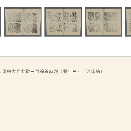
人惠賜大作共徵三百餘首詩題〈豐年曲〉（油印稿）