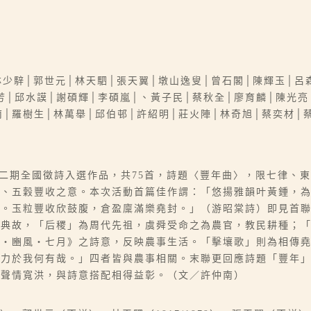
林少騂│郭世元│林天駟│張天翼│墩山逸叟│曾石閣│陳輝玉│呂
芳│邱水謨│謝碩輝│李碩嵐│、黃子民│蔡秋全│廖育麟│陳光亮
南│羅樹生│林萬舉│邱伯邨│許紹明│莊火陣│林奇旭│蔡奕材│
社第二期全國徵詩入選作品，共75首，詩題〈豐年曲〉，限七律、
順、五穀豐收之意。本次活動首篇佳作謂：「悠揚雅韻叶黃鍾，
雍。玉粒豐收欣鼓腹，倉盈廩滿樂堯封。」（游昭棠詩）即見首
引典故，「后稷」為周代先祖，虞舜受命之為農官，教民耕種；
經‧豳風‧七月》之詩意，反映農事生活。「擊壤歌」則為相傳
帝力於我何有哉。」四者皆與農事相關。末聯更回應詩題「豐年
，聲情寬洪，與詩意搭配相得益彰。（文／許仲南）