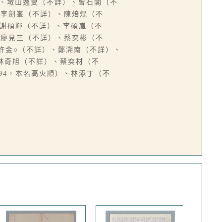
詳）、墩山逸叟（不詳）、曾石閣（不
、李劍峯（不詳）、陳焙焜（不
、謝碩輝（不詳）、李碩嵐（不
、廖見三（不詳）、蔡奕彬（不
許金○（不詳）、鄭溯南（不詳）、
、林奇旭（不詳）、蔡奕材（不
94，本名高火順）、林添丁（不