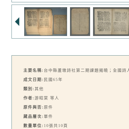
主要名稱:
台中縣蘆墩詩社第二期課題揭曉；全國詩
成文日期:
民國65年
類別:
其他
作者:
游昭棠 等人
原件與否:
原件
藏品層次:
單件
數量單位:
10張共10頁