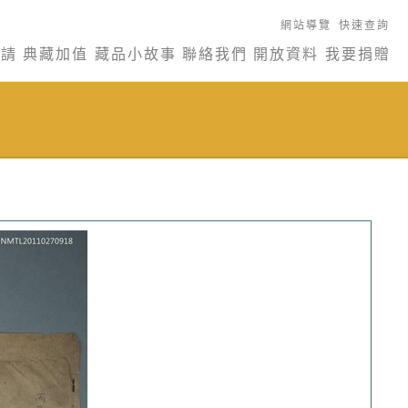
網站導覽
快速查詢
申請
典藏加值
藏品小故事
聯絡我們
開放資料
我要捐贈