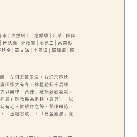
森峯│浩然居士│謝麟驥│呂華│陳國
│傅秋鏞│鄭啟賢│廖見三│蔡奕彬
蔡秋金│高文滿│李昆漳│邱錦福│顏
東韻，左詞宗鄭玉波，右詞宗蔡秋
為慶田家大有冬。稼穡勤耘崇后稷，
聯先以樂律「黃鍾」襯托歡欣氣氛，
「神農」則教民為耒耜（農具），以
堯時有老人於耕作之餘，擊壤唱詠，
」，「玉粒豐收」、「倉盈廩滿」見