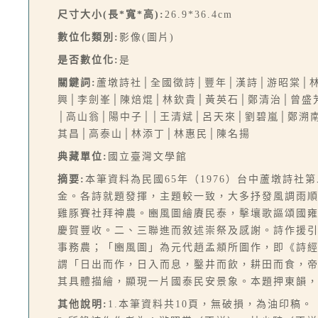
尺寸大小(長*寬*高):
26.9*36.4cm
數位化類別:
影像(圖片)
是否數位化:
是
關鍵詞:
蘆墩詩社│全國徵詩│豐年│漢詩│游昭棠│
興│李劍峯│陳焙焜│林欽貴│黃英石│鄭清治│曾盛
│高山翁│陽中子││王清斌│呂天來│劉碧嵐│鄭溯
其昌│高泰山│林添丁│林惠民│陳名揚
典藏單位:
國立臺灣文學館
摘要:
本筆資料為民國65年（1976）台中蘆墩詩
金。各詩就題發揮，主題較一致，大多抒發風調雨
雞豚賽社拜神農。豳風圖繪賡民泰，擊壤歌謳頌國
慶賀豐收。二、三聯進而敘述崇祭及感謝。詩作援
事務農；「豳風圖」為元代趙孟頫所圖作，即《詩
謂「日出而作，日入而息，鑿井而飲，耕田而食，
其具體描繪，顯現一片國泰民安景象。本題押東韻
其他說明:
1.本筆資料共10頁，無破損，為油印稿。