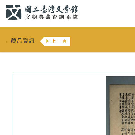
跳到主要內容
:::
藏品資訊
回上一頁
:::