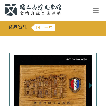
跳到主要內容
:::
藏品資訊
回上一頁
:::