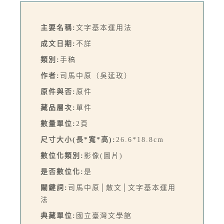
主要名稱:
文字基本運用法
成文日期:
不詳
類別:
手稿
作者:
司馬中原（吳延玫）
原件與否:
原件
藏品層次:
單件
數量單位:
2頁
尺寸大小(長*寬*高):
26.6*18.8cm
數位化類別:
影像(圖片)
是否數位化:
是
關鍵詞:
司馬中原│散文│文字基本運用
法
典藏單位:
國立臺灣文學館