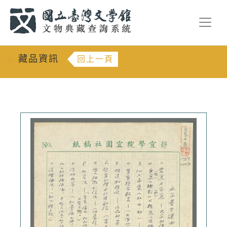
跳到主要內容
:::
藏品資訊
回上一頁
:::