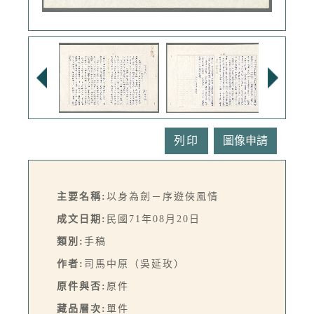
列印
主要名稱:
以身為劍－序遊俠風情
成文日期:
民國71年08月20日
類別:
手稿
作者:
司馬中原（吳延玫）
原件與否:
原件
藏品層次:
單件