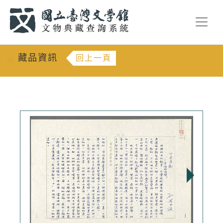
跳到主要內容
:::
藏品資訊
回上一頁
:::