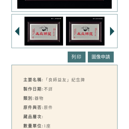
列印
主要名稱:
「良師益友」紀念牌
製作日期:
不詳
類別:
器物
原件與否:
原件
藏品層次:
數量單位:
1座