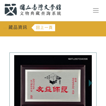
跳到主要內容
:::
藏品資訊
回上一頁
:::