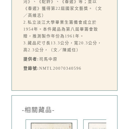
河》、《駝鈴》、《春遲》等；並以
《春遲》獲得第22屆國家文藝獎。（文
／高維志）
2.私立淡江大學畢業生籌備會成立於
1954年。本件藏品為第八屆畢籌會致
贈，推測製作年份為1961年。
3.藏品尺寸長13.3公分，寬20.3公分，
高2.3公分，（文／陳威任）
提供者:
司馬中原
登錄號:
NMTL20070340596
-相關藏品-