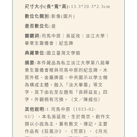
尺寸大小(長*寬*高):
13.3*20.3*2.3cm
數位化類別:
影像(圖片)
是否數位化:
是
關鍵詞:
司馬中原｜吳延玫｜淡江大學｜
畢業生籌備會｜紀念牌
典藏單位:
國立臺灣文學館
摘要:
本件藏品為私立淡江大學第八屆畢
業生籌備會贈與司馬中原的紀念牌，木
質外框，金屬牌面，中央圖示以學士帽
為構成主體，融入「淡大畢籌」等文
字，其下由右至左題有「良師益友」四
字。外觀稍有污損。（文／陳威任）
其他說明:
1.司馬中原（1933-02-
02/），本名吳延玫，生於南京，創作文
類以小說為主，兼有散文、傳記。主要
作品有《狂風沙》、《荒原》、《月光