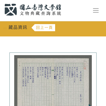
跳到主要內容
:::
藏品資訊
回上一頁
:::