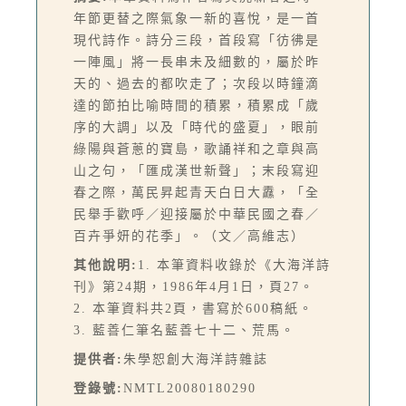
年節更替之際氣象一新的喜悅，是一首
現代詩作。詩分三段，首段寫「彷彿是
一陣風」將一長串未及細數的，屬於昨
天的、過去的都吹走了；次段以時鐘滴
達的節拍比喻時間的積累，積累成「歲
序的大調」以及「時代的盛夏」，眼前
綠陽與蒼蔥的寶島，歌誦祥和之章與高
山之句，「匯成漢世新聲」；末段寫迎
春之際，萬民昇起青天白日大纛，「全
民舉手歡呼／迎接屬於中華民國之春／
百卉爭妍的花季」。（文／高維志）
其他說明:
1. 本筆資料收錄於《大海洋詩
刊》第24期，1986年4月1日，頁27。
2. 本筆資料共2頁，書寫於600稿紙。
3. 藍善仁筆名藍善七十二、荒馬。
提供者:
朱學恕創大海洋詩雜誌
登錄號:
NMTL20080180290