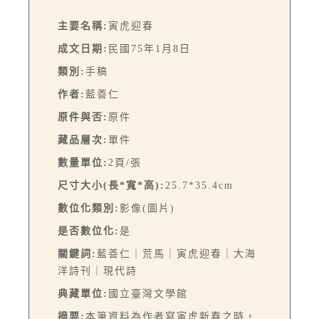
主要名稱:
寅虎迎春
成文日期:
民國75年1月8日
類別:
手稿
作者:
藍善仁
原件與否:
原件
藏品層次:
單件
數量單位:
2頁/張
尺寸大小(長*寬*高):
25.7*35.4cm
數位化類別:
影像(圖片)
是否數位化:
是
關鍵詞:
藍善仁｜荒馬｜寅虎迎春｜大海
洋詩刊｜現代詩
典藏單位:
國立臺灣文學館
摘要:
本筆資料為作者寫寅虎新春之時，