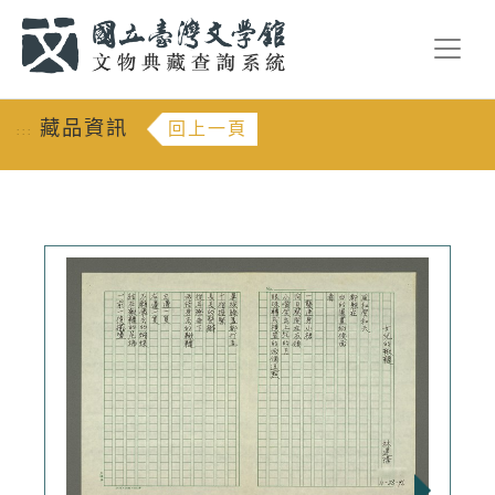
跳到主要內容
:::
藏品資訊
回上一頁
:::