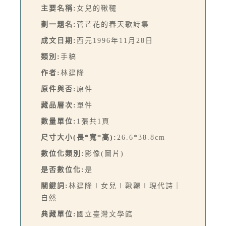
主要名稱:
女兒的鞦韆
劃一題名:
菅芒花的春天歌詩集
成文日期:
西元1996年11月28日
類別:
手稿
作者:
林建隆
原件與否:
原件
藏品層次:
單件
數量單位:
1張共1頁
尺寸大小(長*寬*高):
26.6*38.8cm
數位化類別:
影像(圖片)
是否數位化:
是
關鍵詞:
林建隆∣女兒∣鞦韆∣現代詩｜
自然
典藏單位:
國立臺灣文學館