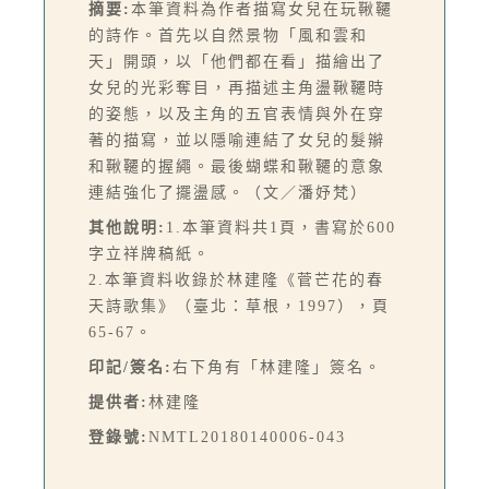
摘要:
本筆資料為作者描寫女兒在玩鞦韆
的詩作。首先以自然景物「風和雲和
天」開頭，以「他們都在看」描繪出了
女兒的光彩奪目，再描述主角盪鞦韆時
的姿態，以及主角的五官表情與外在穿
著的描寫，並以隱喻連結了女兒的髮辮
和鞦韆的握繩。最後蝴蝶和鞦韆的意象
連結強化了擺盪感。（文／潘妤梵）
其他說明:
1.本筆資料共1頁，書寫於600
字立祥牌稿紙。
2.本筆資料收錄於林建隆《菅芒花的春
天詩歌集》（臺北：草根，1997），頁
65-67。
印記/簽名:
右下角有「林建隆」簽名。
提供者:
林建隆
登錄號:
NMTL20180140006-043