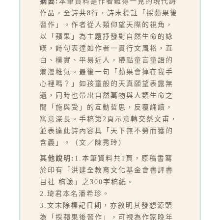
摘要:
本筆資料是作者難得一見的現代詩
作品，全詩共8行，詩末標註「採蘋果後
習作」。作者從人類仰望天際的視角，
以「蘋果」為主題抒發對自然生命的詠
嘆，詩句表達如作者一貫行文風格，直
白、樸實、平易近人，帶點童言童語的
爛漫稚氣。最後一句「蘋果會掉在我手
心裡嗎？」如孩童般的天真願望表露無
遺，同時也帶出自然萬物與人類生命之
間「施與受」的互動哲思，反覆誦讀，
寓意深長。手稿第2頁示意轉交蔡文甫，
並表達此詩內容具「天下無不勞而獲的
含義」。（文／陳秀玲）
其他說明:
1.本筆資料共1頁，原稿書寫
於印有「洪建全教育文化基金會書評書
目社 稿箋」之300字稿紙。
2.琦君本名潘希珍。
3.文末除標記日期，亦敘明其發想源頭
為「採蘋果後習作」，可視為作家晚年