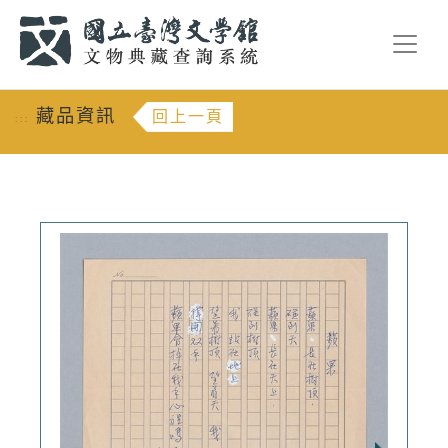
跳到主要內容
:::
藏品資訊
回上一頁
:::