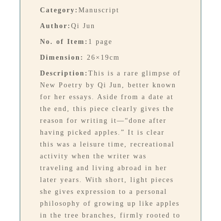
Category:
Manuscript
Author:
Qi Jun
No. of Item:
1 page
Dimension:
26×19cm
Description:
This is a rare glimpse of
New Poetry by Qi Jun, better known
for her essays. Aside from a date at
the end, this piece clearly gives the
reason for writing it—“done after
having picked apples.” It is clear
this was a leisure time, recreational
activity when the writer was
traveling and living abroad in her
later years. With short, light pieces
she gives expression to a personal
philosophy of growing up like apples
in the tree branches, firmly rooted to