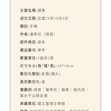
主要名稱:
蘋果
成文日期:
民國76年10月4日
類別:
手稿
作者:
潘希珍（琦君）
原件與否:
原件
藏品層次:
單件
數量單位:
1張共2頁
尺寸大小(長*寬*高):
26*19cm
數位化類別:
影像(圖片)
是否數位化:
是
關鍵詞:
琦君｜潘希珍｜蘋果｜現代詩｜
萬水千山師友情
典藏單位:
國立臺灣文學館