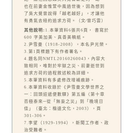
也在前妻金惟萱中風過世後，因為想到
了吳大覺曾說得「越老越好」，才讓他
有勇氣去紐約追求方荷。（文∕曾巧雲）
其他說明:
1.本筆資料6張共6頁， 書寫於
600 字美加美、真善美稿紙。
2.尹雪曼（1918-2008），本名尹光榮。
3.第1頁標題下有作者署名。
4.題名同NMTL20160260043，內容大
致相同，唯對於牢獄之災、前妻逝世到
追求方荷的過程敘述較為詳細。
5.本筆資料有多處修改增補痕跡。
6.本筆資料收錄於《尹雪曼文學世界之
一：回頭迢遞便數驛》第五編〈第十章
否極泰來─從「無妄之災」到「晚境日
佳」（臺北：楷達文化，2003），頁
301-306。
7.李望（1929-1994），新聞工作者、政
治受難者。