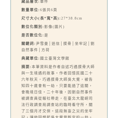
藏品層次:
單件
數量單位:
6張共6頁
尺寸大小(長*寬*高):
27*38.8cm
數位化類別:
影像(圖片)
是否數位化:
是
關鍵詞:
尹雪曼│迷信│摸骨│坐牢記│劉
自然事件│方荷
典藏單位:
國立臺灣文學館
摘要:
本筆資料是作者自述巧遇摸骨大師
與一生境遇的故事。作者回憶民國二十
六年秋天，巧遇摸骨大師吳大覺，被告
知四十歲會有一劫，只要能過了這關，
會晚境日佳。二十年後，因劉自然事件
被調查員從報社帶走，在臺北大龍峒司
法行政調查局調查站的臨時看守所，關
了三個月才交保。這段無妄之災的坐牢
記，讓他回想起吳大覺曾斷定的一劫。