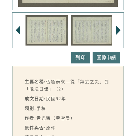
列印
主要名稱:
否極泰來—從「無妄之災」到
「晚境日佳」（2）
成文日期:
民國92年
類別:
手稿
作者:
尹光榮（尹雪曼）
原件與否:
原件