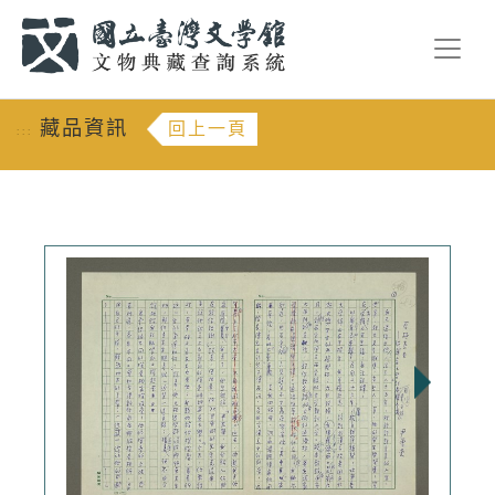
跳到主要內容
:::
藏品資訊
回上一頁
:::