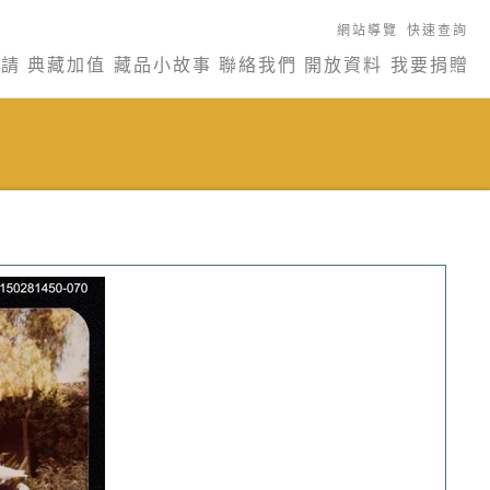
網站導覽
快速查詢
申請
典藏加值
藏品小故事
聯絡我們
開放資料
我要捐贈