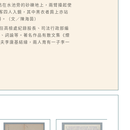
站在水池旁的砂礫地上，兩臂擡起使
遊客四人入鏡，其中黑衣者肩上亦站
牙哥。（文／陳海茵）
台，曾任高檢處紀錄股長、司法行政部編
譯、詞論等。著名作品有散文集《煙
丈夫李唐基結緣，兩人育有一子李一