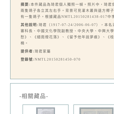
摘要:
本件藏品為琦君個人獨照一幀。照片中，琦君
兩隻鴿子各立其左右手。背景可見灌木叢與遠方椰子樹
有一隻鴿子。根據藏品NMTL20150281438
其他說明:
琦君（1917-07-24/2006-06-
審科長、中國文化學院副教授、中央大學、中興大
愁》、《細雨燈花落》、《留予他年說夢痕》、《
楠。
提供者:
琦君家屬
登錄號:
NMTL20150281450-070
-相關藏品-