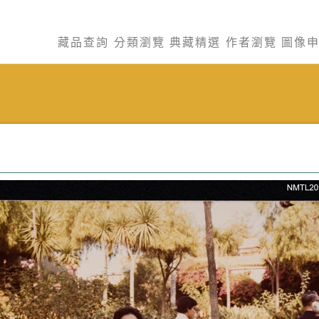
藏品查詢
分類瀏覽
典藏精選
作者瀏覽
圖像