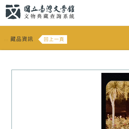
跳到主要內容
:::
藏品資訊
回上一頁
:::