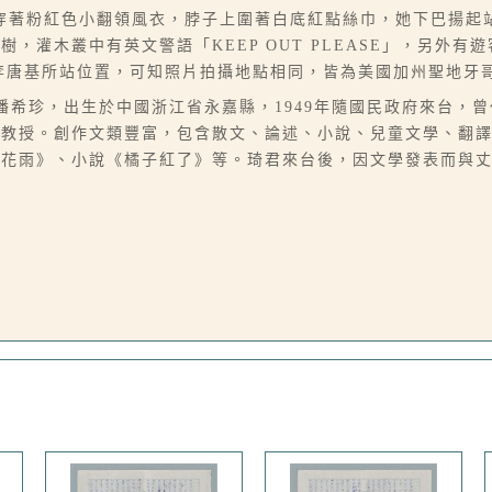
穿著粉紅色小翻領風衣，脖子上圍著白底紅點絲巾，她下巴揚起
，灌木叢中有英文警語「KEEP OUT PLEASE」，另外有
-017中李唐基所站位置，可知照片拍攝地點相同，皆為美國加州聖地
07），本名潘希珍，出生於中國浙江省永嘉縣，1949年隨國民政府來
學教授。創作文類豐富，包含散文、論述、小說、兒童文學、翻
桂花雨》、小說《橘子紅了》等。琦君來台後，因文學發表而與