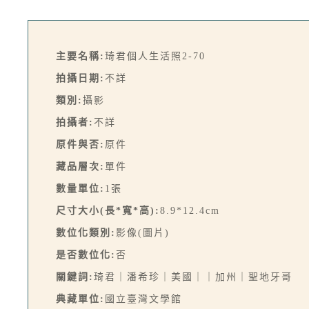
主要名稱:
琦君個人生活照2-70
拍攝日期:
不詳
類別:
攝影
拍攝者:
不詳
原件與否:
原件
藏品層次:
單件
數量單位:
1張
尺寸大小(長*寬*高):
8.9*12.4cm
數位化類別:
影像(圖片)
是否數位化:
否
關鍵詞:
琦君｜潘希珍｜美國｜｜加州｜聖地牙哥
典藏單位:
國立臺灣文學館