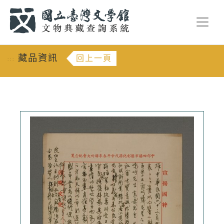
跳到主要內容
:::
藏品資訊
回上一頁
:::