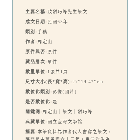
主要名稱:
致謝巧峰先生祭文
成文日期:
民國63年
類別:
手稿
作者:
周定山
原件與否:
原件
藏品層次:
單件
數量單位:
1張共1頁
尺寸大小(長*寬*高):
27*19.4**cm
數位化類別:
影像(圖片)
是否數位化:
是
關鍵詞:
周定山｜祭文｜謝巧峰
典藏單位:
國立臺灣文學館
摘要:
本筆資料為作者代人書寫之祭文，
時間是中華民國六十三年，弔念對象為