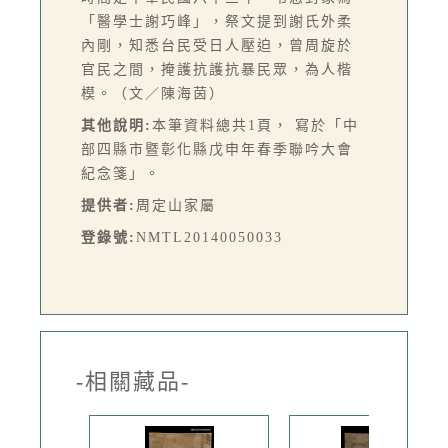
「醫學士謝巧峰」，祭文提到謝氏外柔
內剛，知悉台民受日人壓迫，曾周旋於
官民之間，掩護抗護抗暴民眾，為人楷
模。（文／陳海茵）
其他說明:
本筆資料總共1頁， 寫於「中
部四縣市暨彰化縣戊申年春季聯吟大會
紀念箋」。
提供者:
周定山家屬
登錄號:
NMTL20140050033
-相關藏品-