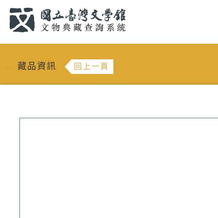
跳到主要內容
:::
藏品資訊
回上一頁
:::