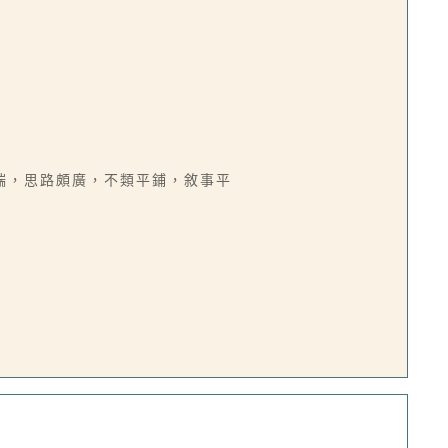
端，思路頗廣，不類平鋪，敘事平