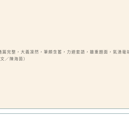
通篇完整，大義凜然，筆頗含蓄，力避套語，雖重題面，氣湧毫
（文／陳海茵）