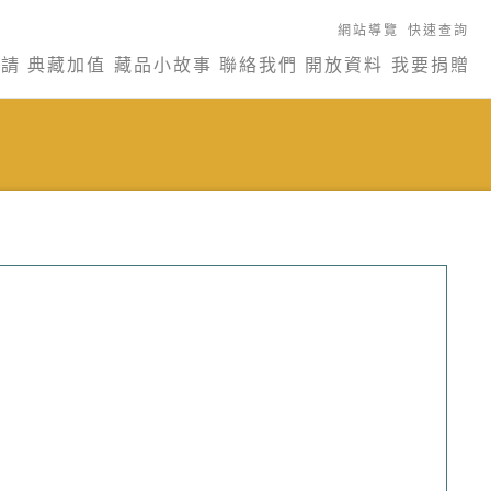
網站導覽
快速查詢
申請
典藏加值
藏品小故事
聯絡我們
開放資料
我要捐贈