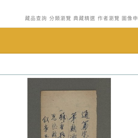
藏品查詢
分類瀏覽
典藏精選
作者瀏覽
圖像