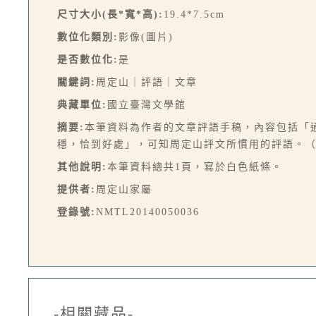
尺寸大小(長*寬*高):
19.4*7.5cm
數位化類別:
影像(圖片)
是否數位化:
是
關鍵詞:
周定山｜評語｜文章
典藏單位:
國立臺灣文學館
摘要:
本筆資料為作者的文章評語手稿，內容包括「
穩，恰到好處」，可知周定山評文所慣用的評語。
其他說明:
本筆資料總共1頁，寫於白色紙條。
提供者:
周定山家屬
登錄號:
NMTL20140050036
-相關藏品-