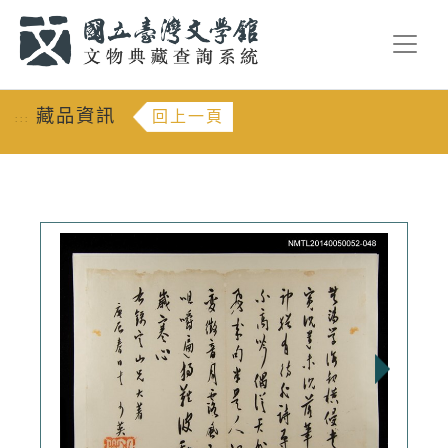
跳到主要內容
:::
藏品資訊
回上一頁
:::