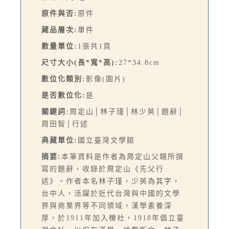
原件與否:
原件
藏品層次:
單件
數量單位:
1張共1頁
尺寸大小(長*寬*高):
27*34.8cm
數位化類別:
影像(圖片)
是否數位化:
是
關鍵詞:
周定山│林子瑾│林少英│題辭│
周田智│行述
典藏單位:
國立臺灣文學館
摘要:
本筆資料是作者為周定山父親所撰
寫的題辭，收錄於周定山《先父行
述》。作者本名林子瑾，少英為其字，
台中人，活躍於近代台灣與中國的文學
界與商業界等不同領域，漢學素養深
厚，於1911年加入櫟社，1918年倡立臺