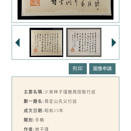
列印
主要名稱:
少英林子瑾題周田智行述
劃一題名:
周定山先父行述
成文日期:
昭和15年
類別:
手稿
作者:
林子瑾