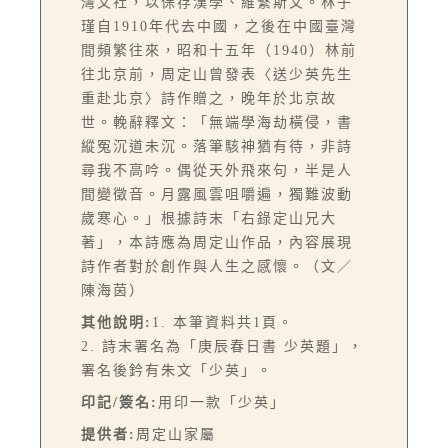
灣文社，以保存漢學、維繫斯文。林子
瑾自1910年代去中國，之後在中國臺灣
間頻繁往來，昭和十五年（1940）林前
往北京前，周定山曾發表〈送少英先生
重赴北京〉詩作贈之，晚年於北京故
世。輓辭釋文：「無端學海劫橫侵，書
縱冤沉道未沉。落筆駭神猶有待，非詩
尋我不高吟。偶從天外飛來句，半是人
間變徵音。月露風雲咀嚼遍，獨難波動
歲寒心。」根據詩末「右錄定山兄大
著」，本詩應為周定山作品，內容展現
詩作者對於創作與人生之感懷。（文／
陳海茵）
其他說明:
1. 本筆資料共1頁。
2. 詩末署名為「庚辰春日書 少英題」，
署名後鈐有朱文「少英」。
印記/簽名:
用印一款「少英」
提供者:
周定山家屬