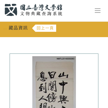
跳到主要內容
:::
藏品資訊
回上一頁
:::