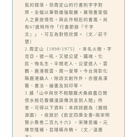
氣的錯落，但周定山的行書則字字對
齊，全幅以筆勢雄強取勝，展現書家個
人之豪放情性。與此作相近的書風，尚
有67歲時所作「行書節錄『千字
文』」，可互為對照欣賞。（文／莊千
慧）
2.周定山（1898/1975），本名火樹，字
克亞，號一吼，又號公望、鐵魂、化
民、悔名生、半閒老人、公望道人、雲
鶴、鹿港筱雲、周一叟等。今台灣彰化
縣鹿港鎮人，除詩文創作外，亦擅長漢
醫、書法、繪畫及刻印等。
3.據「山中與世不相關雞犬桑麻盡日閒
傍水桃花春爛漫誤傳消息到人間」所
查，可得以下資料：本詩詩題為〈題桃
源圖〉，收錄於《欽定四庫全書•兩宋明
賢小集卷二百九十六》，宋陳思編，元
陳世隆補，芸隱橫舟稿。（文／温惠