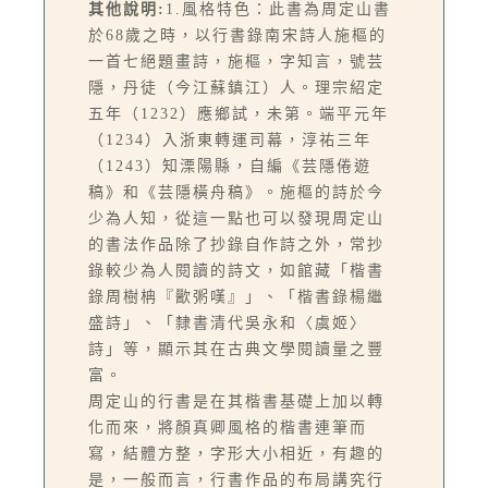
其他說明:
1.風格特色：此書為周定山書
於68歲之時，以行書錄南宋詩人施樞的
一首七絕題畫詩，施樞，字知言，號芸
隱，丹徒（今江蘇鎮江）人。理宗紹定
五年（1232）應鄉試，未第。端平元年
（1234）入浙東轉運司幕，淳祐三年
（1243）知溧陽縣，自編《芸隱倦遊
稿》和《芸隱橫舟稿》。施樞的詩於今
少為人知，從這一點也可以發現周定山
的書法作品除了抄錄自作詩之外，常抄
錄較少為人閱讀的詩文，如館藏「楷書
錄周樹柟『歠粥嘆』」、「楷書錄楊繼
盛詩」、「隸書清代吳永和〈虞姬〉
詩」等，顯示其在古典文學閱讀量之豐
富。
周定山的行書是在其楷書基礎上加以轉
化而來，將顏真卿風格的楷書連筆而
寫，結體方整，字形大小相近，有趣的
是，一般而言，行書作品的布局講究行