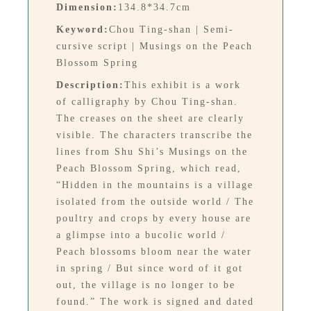
Dimension:
134.8*34.7cm
Keyword:
Chou Ting-shan | Semi-
cursive script | Musings on the Peach
Blossom Spring
Description:
This exhibit is a work
of calligraphy by Chou Ting-shan.
The creases on the sheet are clearly
visible. The characters transcribe the
lines from Shu Shi’s Musings on the
Peach Blossom Spring, which read,
“Hidden in the mountains is a village
isolated from the outside world / The
poultry and crops by every house are
a glimpse into a bucolic world /
Peach blossoms bloom near the water
in spring / But since word of it got
out, the village is no longer to be
found.” The work is signed and dated