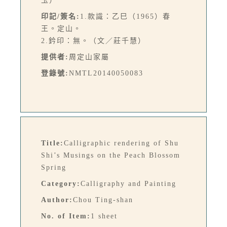
玉）
印記/簽名:
1.款識：乙巳（1965）春
王。定山。
2.鈐印：無。（文／莊千慧）
提供者:
周定山家屬
登錄號:
NMTL20140050083
Title:
Calligraphic rendering of Shu
Shi’s Musings on the Peach Blossom
Spring
Category:
Calligraphy and Painting
Author:
Chou Ting-shan
No. of Item:
1 sheet