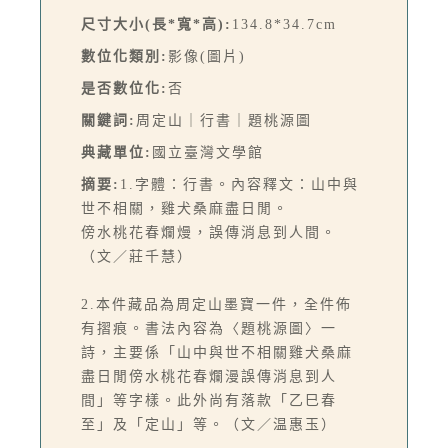
尺寸大小(長*寬*高):
134.8*34.7cm
數位化類別:
影像(圖片)
是否數位化:
否
關鍵詞:
周定山｜行書｜題桃源圖
典藏單位:
國立臺灣文學館
摘要:
1.字體：行書。內容釋文：山中與
世不相關，雞犬桑麻盡日閒。
傍水桃花春爛熳，誤傳消息到人間。
（文／莊千慧）
2.本件藏品為周定山墨寶一件，全件佈
有摺痕。書法內容為〈題桃源圖〉一
詩，主要係「山中與世不相關雞犬桑麻
盡日閒傍水桃花春爛漫誤傳消息到人
間」等字樣。此外尚有落款「乙巳春
至」及「定山」等。（文／温惠玉）