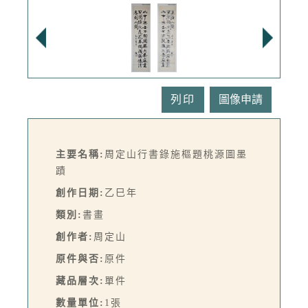
列印
主要名稱:
周定山行書錄施樞題桃源圖墨
蹟
創作日期:
乙巳年
類別:
書畫
創作者:
周定山
原件與否:
原件
藏品層次:
單件
數量單位:
1張