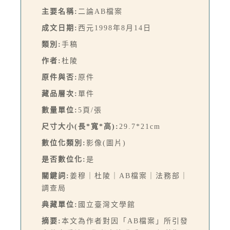
主要名稱:
二論AB檔案
成文日期:
西元1998年8月14日
類別:
手稿
作者:
杜陵
原件與否:
原件
藏品層次:
單件
數量單位:
5頁/張
尺寸大小(長*寬*高):
29.7*21cm
數位化類別:
影像(圖片)
是否數位化:
是
關鍵詞:
姜穆｜杜陵｜AB檔案｜法務部｜
調查局
典藏單位:
國立臺灣文學館
摘要:
本文為作者對因「AB檔案」所引發