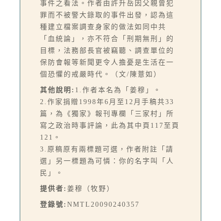
事件之看法。作者由許升岳因父親曾犯
罪而不被警大錄取的事件出發，認為這
種建立檔案調查身家的做法如同中共
「血統論」，亦不符合「刑期無刑」的
目標，法務部長官被竊聽、調查單位的
保防會報等新聞更令人擔憂是生活在一
個恐懼的戒嚴時代。（文/陳薏如）
其他說明:
1.作者本名為「姜穆」。
2.作家捐贈1998年6月至12月手稿共33
篇，為《獨家》報刊專欄「三家村」所
寫之政治時事評論，此為其中頁117至頁
121。
3.原稿原有兩標題可選，作者附註「請
選」另一標題為可憐：你的名字叫「人
民」。
提供者:
姜穆（牧野）
登錄號:
NMTL20090240357