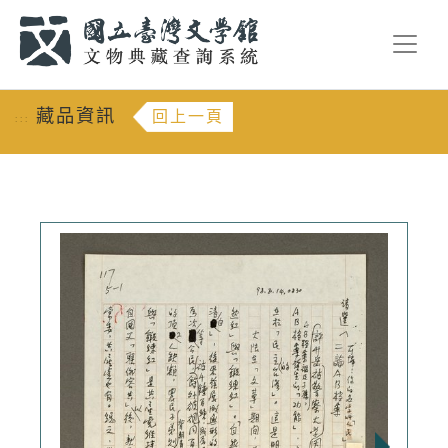
跳到主要內容
:::
藏品資訊
回上一頁
:::