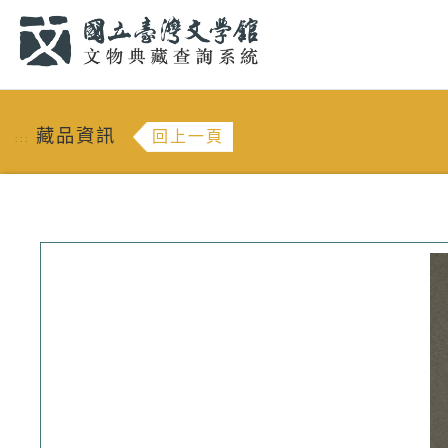
跳到主要內容
:::
藏品資訊
回上一頁
:::