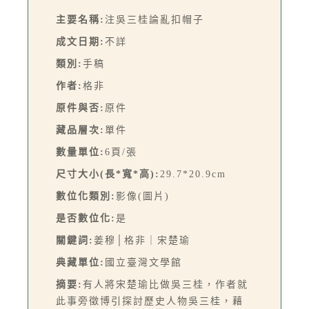
主要名稱:
注吳三桂論亂扣帽子
成文日期:
不詳
類別:
手稿
作者:
格非
原件與否:
原件
藏品層次:
單件
數量單位:
6頁/張
尺寸大小(長*寬*高):
29.7*20.9cm
數位化類別:
影像(圖片)
是否數位化:
是
關鍵詞:
姜穆│格非｜宋楚瑜
典藏單位:
國立臺灣文學館
摘要:
有人將宋楚瑜比做吳三桂，作者就
此事旁徵博引探討歷史人物吳三桂，藉