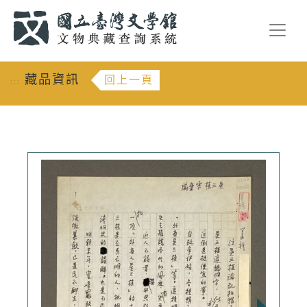
跳到主要內容
:::
藏品資訊
回上一頁
:::