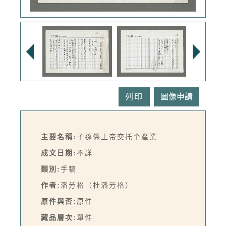
列印
主要名稱:
子孫係上帝交托个產業
成文日期:
不詳
類別:
手稿
作者:
潘芳格（杜潘芳格）
原件與否:
原件
藏品層次:
單件