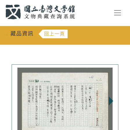
跳到主要內容
:::
藏品資訊
回上一頁
:::