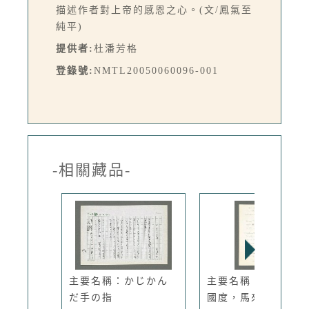
描述作者對上帝的感恩之心。(文/鳳氣至
純平)
提供者:
杜潘芳格
登錄號:
NMTL20050060096-001
-相關藏品-
主要名稱：かじかん
主要名稱：一個夢中
だ手の指
國度，馬來...