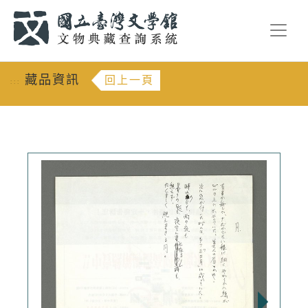
跳到主要內容
:::
藏品資訊
回上一頁
:::