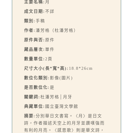
主要名稱:
月
成文日期:
不詳
類別:
手稿
作者:
潘芳格（杜潘芳格）
原件與否:
原件
藏品層次:
單件
數量單位:
2頁
尺寸大小(長*寬*高):
18.8*26cm
數位化類別:
影像(圖片)
是否數位化:
是
關鍵詞:
杜潘芳格│月牙
典藏單位:
國立臺灣文學館
摘要:
分別華日文書寫。〈月〉是日文
詩，作者描述天空上的月牙並讚嘆強而
有利的月亮。〈感恩歌〉則是華文詩，