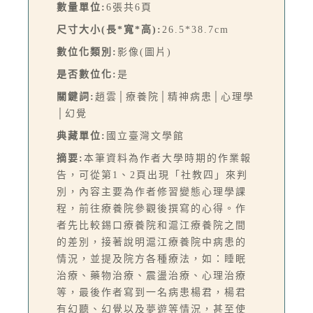
數量單位:
6張共6頁
尺寸大小(長*寬*高):
26.5*38.7cm
數位化類別:
影像(圖片)
是否數位化:
是
關鍵詞:
趙雲│療養院│精神病患│心理學
│幻覺
典藏單位:
國立臺灣文學館
摘要:
本筆資料為作者大學時期的作業報
告，可從第1、2頁出現「社教四」來判
別，內容主要為作者修習變態心理學課
程，前往療養院參觀後撰寫的心得。作
者先比較錫口療養院和滬江療養院之間
的差別，接著說明滬江療養院中病患的
情況，並提及院方各種療法，如：睡眠
治療、藥物治療、震盪治療、心理治療
等，最後作者寫到一名病患楊君，楊君
有幻聽、幻覺以及夢遊等情況，甚至使