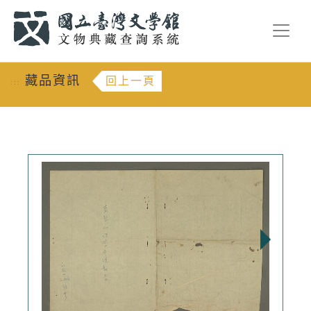
跳到主要內容
:::
藏品資訊
回上一頁
:::