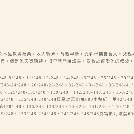
鄭之本靠教書為業，收入微薄。母親早逝，靠乳母撫養長大。父親
怪異。但是他天資聰穎，很早就開始讀書，受教於疼愛他的叔父
-9/248、11/248-12/248、14/248-16/248、25/248、29/2
24/248、26/248-28/248、32/248、34/248、36/248-41/2
48、129/248-135/248、139/248、142/248-147/248、150/248
48-232/248、235/248-240/248頁寫於富山牌600字稿紙，第42/248、
/248、136/248-138/248、140/248-141/248、148/248-14
8-219/248、233/248-234/248、241/248-248/248頁寫於月球