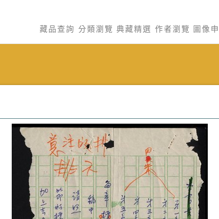
藏品查詢
分類瀏覽
典藏精選
作者瀏覽
圖像