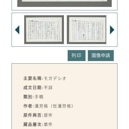
列印
主要名稱:
モガデシオ
成文日期:
不詳
類別:
手稿
作者:
潘芳格（杜潘芳格）
原件與否:
原件
藏品層次:
單件