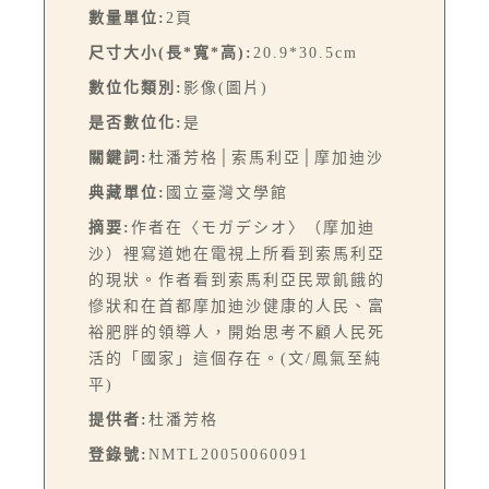
數量單位:
2頁
尺寸大小(長*寬*高):
20.9*30.5cm
數位化類別:
影像(圖片)
是否數位化:
是
關鍵詞:
杜潘芳格│索馬利亞│摩加迪沙
典藏單位:
國立臺灣文學館
摘要:
作者在〈モガデシオ〉（摩加迪
沙）裡寫道她在電視上所看到索馬利亞
的現狀。作者看到索馬利亞民眾飢餓的
慘狀和在首都摩加迪沙健康的人民、富
裕肥胖的領導人，開始思考不顧人民死
活的「國家」這個存在。(文/鳳氣至純
平)
提供者:
杜潘芳格
登錄號:
NMTL20050060091