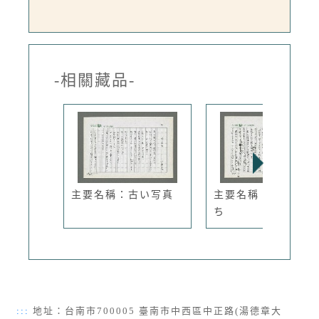
-相關藏品-
主要名稱：古い写真
主要名稱：露のいの
ち
:::
地址：台南市700005 臺南市中西區中正路(湯德章大