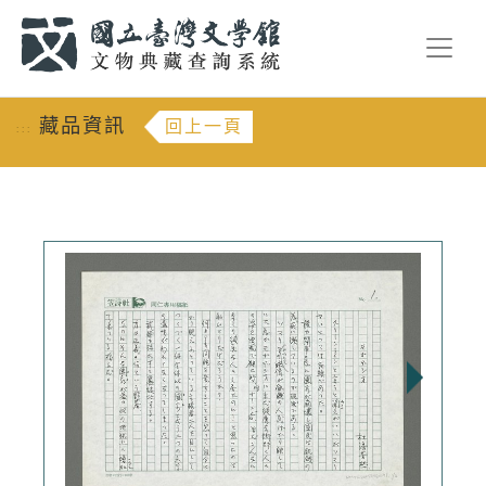
跳到主要內容
:::
藏品資訊
回上一頁
:::