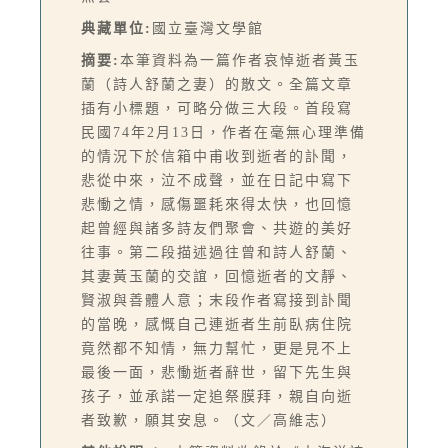
典藏單位:
國立臺灣文學館
摘要:
本筆資料為一篇作者哀悼逝者黃玉
蘭（詩人舒蘭之妻）的散文。全篇文章
插有小標題，可略分做三大段。首段寫
民國74年2月13日，作者在毫無心理準備
的情況下於信箱中甫收到逝者的訃聞，
悲從中來，泣不成聲，並在日記中寫下
悲慟之情，感傷噩耗來得太快，也回憶
起曾經與諸多詩友們聚會、共遊的美好
往事。第二段描述過往曾和詩人舒蘭、
其妻黃玉蘭的交誼，回憶逝者的文靜、
賢淑與善體人意；末段作者寫接到訃聞
的當晚，感慨自己連逝者生前臥病住院
竟然都不知情，無力幫忙，更是見不上
最後一面，悲慟逝者辭世，留下先生與
孩子，並承諾一定追祭膜拜，親自向逝
者致歉，願其安息。（文／高維志）