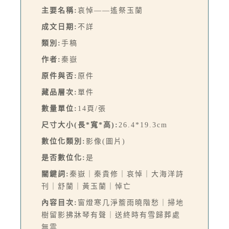
主要名稱:
哀悼——遙祭玉蘭
成文日期:
不詳
類別:
手稿
作者:
秦嶽
原件與否:
原件
藏品層次:
單件
數量單位:
14頁/張
尺寸大小(長*寬*高):
26.4*19.3cm
數位化類別:
影像(圖片)
是否數位化:
是
關鍵詞:
秦嶽｜秦貴修｜哀悼｜大海洋詩
刊｜舒蘭｜黃玉蘭｜悼亡
內容目次:
窗燈寒几淨簷雨曉階愁｜掃地
樹留影拂牀琴有聲｜送終時有雪歸葬處
無雲