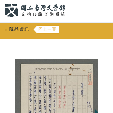
跳到主要內容
:::
藏品資訊
回上一頁
:::