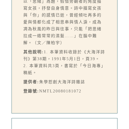
以「思緒」為題，假借旁觀者的角度描
寫女孩，抒發自身情意。詩中描寫女孩
與「你」的感情已逝，曾經傾吐再多的
愛與情都化成了相思串與情人淚，成為
凋為秋風的昨日與往事，只能「把思緒
拉成一綹常常的濕髮……」在腦中難
解。（文／陳柏宇）
其他說明:
1. 本筆資料收錄於《大海洋詩
刊》第38期，1991年5月1日，頁39。
2. 本筆資料共3頁，書寫於「今日海專」
稿紙。
提供者:
朱學恕創大海洋詩雜誌
登錄號:
NMTL20080181072