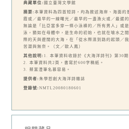
典藏單位:
國立臺灣文學館
摘要:
本筆資料為四首短詩，均為敘述海岸、海面的
霞或／最早的一線曙光／最早的一盞漁火或／最遲
無論是「比亞當多穿一條小泳褲的／所有男人」或
泳，猶如在母體中，是生命的初始，也就在嗆水之
際的天與遼闊的大海，在「從水際濕到路的起頭／
苦澀與無奈。（文／歐人鳳）
其他說明:
1. 本筆資料收錄於《大海洋詩刊》第30期，
2. 本筆資料共2頁，書寫於600字稿紙。
3. 蔡富澧筆名慕容易。
提供者:
朱學恕創大海洋詩雜誌
登錄號:
NMTL20080180601