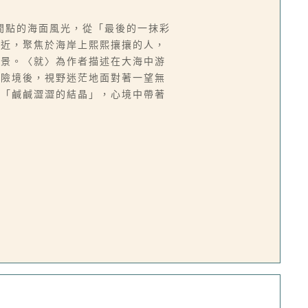
間點的海面風光，從「最後的一抹彩
拉近，聚焦於海岸上熙熙攘攘的人，
場景。〈就〉為作者描述在大海中游
經險境後，視野迷茫地面對著一望無
著「鹹鹹澀澀的結晶」，心境中帶著