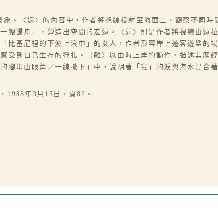
景象。〈遠〉的內容中，作者將視線投射至海面上，觀察不同時
的一艘歸舟」，營造出空間的宏遠。〈近〉則是作者將視線由遠
是「比基尼裡的下波上浪中」的女人，作者形容岸上遊客遊樂的
間感受到自己生存的掙扎。〈離〉以由海上岸的動作，描述其歷
我的腳印由眼角／一線撒下」中，說明著「我」的淚與海水混合
1988年3月15日，頁82。