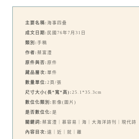
主要名稱:
海事四叠
成文日期:
民國76年7月31日
類別:
手稿
作者:
蔡富澧
原件與否:
原件
藏品層次:
單件
數量單位:
2頁/張
尺寸大小(長*寬*高):
25.1*35.3cm
數位化類別:
影像(圖片)
是否數位化:
是
關鍵詞:
蔡富澧｜慕容易｜海｜大海洋詩刊｜現代詩
內容目次:
遠｜近｜就｜離