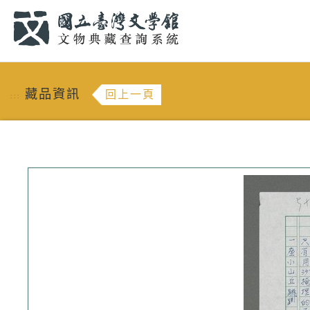
跳到主要內容
:::
藏品資訊
回上一頁
:::