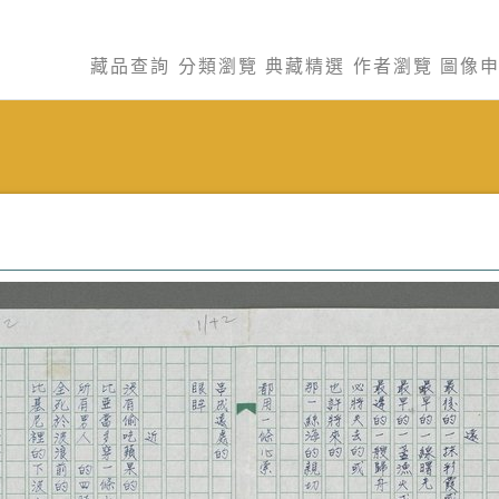
藏品查詢
分類瀏覽
典藏精選
作者瀏覽
圖像