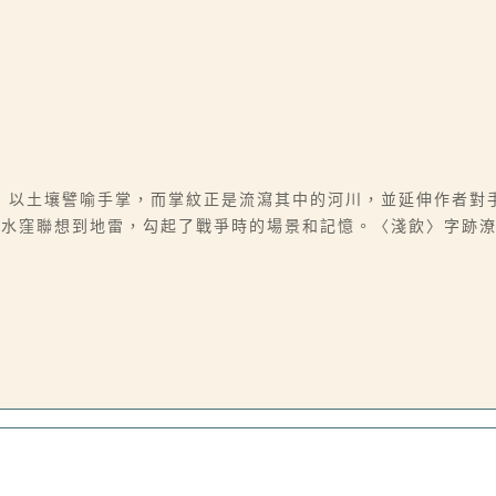
〉以土壤譬喻手掌，而掌紋正是流瀉其中的河川，並延伸作者對
由水窪聯想到地雷，勾起了戰爭時的場景和記憶。〈淺飲〉字跡