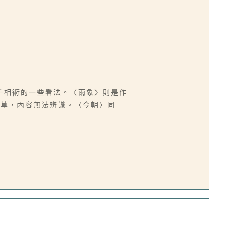
手相術的一些看法。〈雨象〉則是作
潦草，內容無法辨識。〈今朝〉同