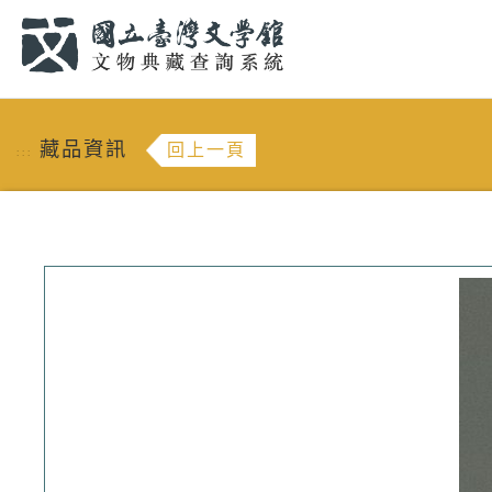
跳到主要內容
:::
藏品資訊
回上一頁
:::