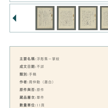
主要名稱:
浮彫集－掌紋
成文日期:
不詳
類別:
手稿
作者:
周仲勳（蕭白）
原件與否:
原件
藏品層次:
單件
數量單位:
11頁