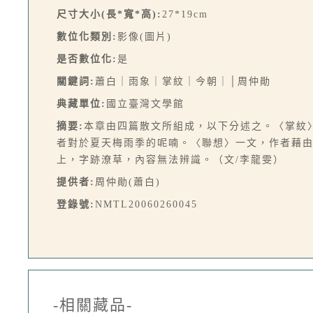
尺寸大小(長*寬*高):
27*19cm
數位化類別:
影像(圖片)
是否數位化:
是
關鍵詞:
蕭白｜雨象｜掌紋｜今朝｜│周仲勛
典藏單位:
國立臺灣文學館
摘要:
本章由四篇散文所組成，以下分述之。〈掌紋
者對於夏天梅雨季的呢喃。〈聯想〉一文，作者藉
上，字跡潦草，內容無法辨識。（文/李龍雯）
提供者:
周仲勛(蕭白)
登錄號:
NMTL20060260045
-相關藏品-