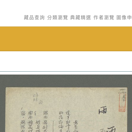
藏品查詢
分類瀏覽
典藏精選
作者瀏覽
圖像