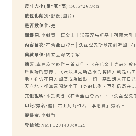
尺寸大小(長*寬*高):
30.6*26.9cm
數位化類別:
影像(圖片)
是否數位化:
是
關鍵詞:
李魁賢｜舊金山｜沃茲涅先斯基｜荷蘭木鞋
內容目次:
在舊金山登高│沃茲涅先斯基來到韓國│
典藏單位:
國立臺灣文學館
摘要:
本篇為李魁賢三首詩作。〈在舊金山登高〉敘
於戰場的想像；〈沃茲涅先斯基來到韓國〉則是藉由
地，卻仍在東方國度成為困獸，如同某些詩人在自
天立地，卻無意間縮小了自身的比例，巨鞋仍然在
其他說明:
本篇包含〈在舊金山登高〉、〈沃茲涅先
印記/簽名:
題目右上角有作者「李魁賢」簽名。
提供者:
李魁賢
登錄號:
NMTL20140080129