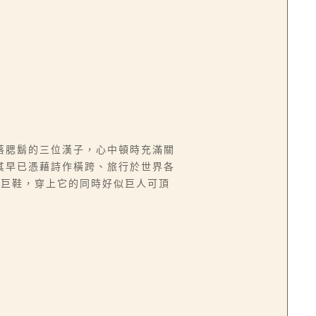
落腮鬍的三位漢子，心中頓時充滿關
其早已憑藉詩作橫跨、旅行於世界各
的巨鞋，穿上它的同時好似巨人可頂