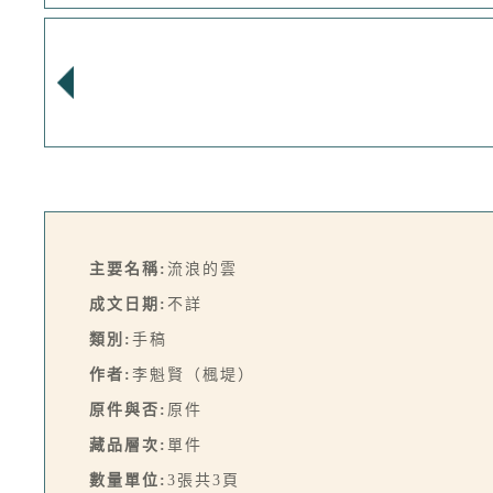
主要名稱:
流浪的雲
成文日期:
不詳
類別:
手稿
作者:
李魁賢（楓堤）
原件與否:
原件
藏品層次:
單件
數量單位:
3張共3頁