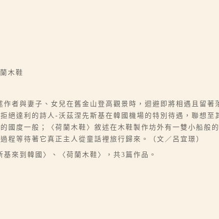
｜
荷蘭木鞋
述作者與妻子、女兒在舊金山登高觀景時，迴避即將相遇且留著
拒絕達利的詩人-沃茲涅先斯基在韓國機場的特別待遇，聯想至
己的國度一般；〈荷蘭木鞋〉敘述在木鞋製作坊外有一雙小船般
此過程等待著它真正主人從童話裡旅行歸來。（文／呂宜璟）
斯基來到韓國〉、〈荷蘭木鞋〉，共3篇作品。