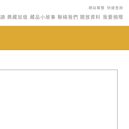
網站導覽
快速查詢
申請
典藏加值
藏品小故事
聯絡我們
開放資料
我要捐贈