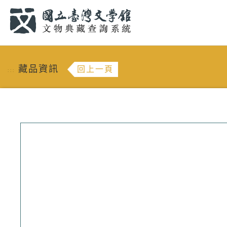
跳到主要內容
:::
藏品資訊
回上一頁
:::