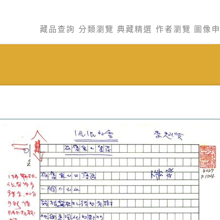
藏品查詢
分類瀏覽
典藏精選
作者瀏覽
圖像