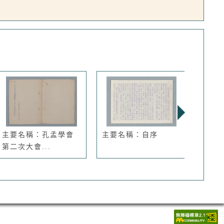
主要名稱：孔孟學會
主要名稱：自序
主要
第二次大會...
人船組