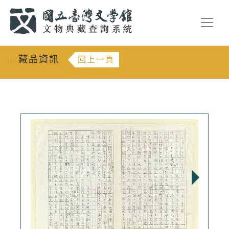
跳到主要內容
:::
藏品資訊
回上一頁
:::