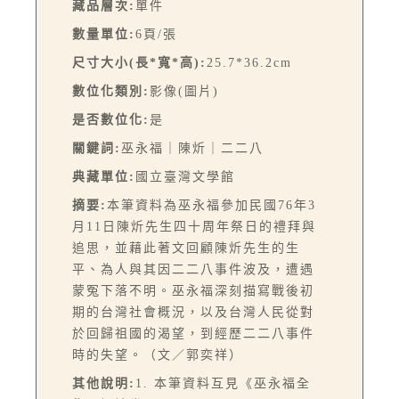
藏品層次:
單件
數量單位:
6頁/張
尺寸大小(長*寬*高):
25.7*36.2cm
數位化類別:
影像(圖片)
是否數位化:
是
關鍵詞:
巫永福｜陳炘｜二二八
典藏單位:
國立臺灣文學館
摘要:
本筆資料為巫永福參加民國76年3
月11日陳炘先生四十周年祭日的禮拜與
追思，並藉此著文回顧陳炘先生的生
平、為人與其因二二八事件波及，遭遇
蒙冤下落不明。巫永福深刻描寫戰後初
期的台灣社會概況，以及台灣人民從對
於回歸祖國的渴望，到經歷二二八事件
時的失望。（文／郭奕祥）
其他說明:
1. 本筆資料互見《巫永福全