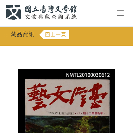
跳到主要內容
:::
藏品資訊
回上一頁
:::