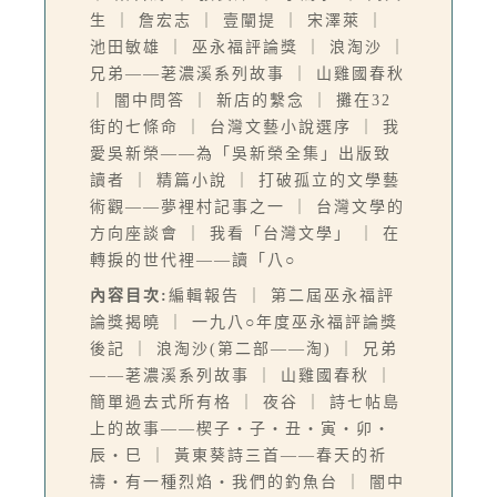
生 ｜ 詹宏志 ｜ 壹闡提 ｜ 宋澤萊 ｜
池田敏雄 ｜ 巫永福評論獎 ｜ 浪淘沙 ｜
兄弟——荖濃溪系列故事 ｜ 山雞國春秋
｜ 闇中問答 ｜ 新店的繫念 ｜ 攤在32
街的七條命 ｜ 台灣文藝小說選序 ｜ 我
愛吳新榮——為「吳新榮全集」出版致
讀者 ｜ 精篇小說 ｜ 打破孤立的文學藝
術觀——夢裡村記事之一 ｜ 台灣文學的
方向座談會 ｜ 我看「台灣文學」 ｜ 在
轉捩的世代裡——讀「八○
內容目次:
編輯報告 ｜ 第二屆巫永福評
論獎揭曉 ｜ 一九八○年度巫永福評論獎
後記 ｜ 浪淘沙(第二部——淘) ｜ 兄弟
——荖濃溪系列故事 ｜ 山雞國春秋 ｜
簡單過去式所有格 ｜ 夜谷 ｜ 詩七帖島
上的故事——楔子‧子‧丑‧寅‧卯‧
辰‧巳 ｜ 黃東葵詩三首——春天的祈
禱‧有一種烈焰‧我們的釣魚台 ｜ 闇中