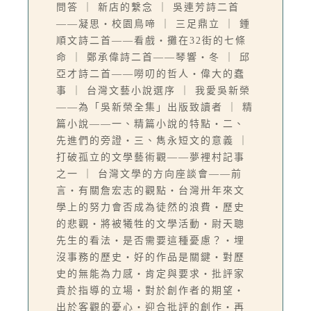
問答 ｜ 新店的繫念 ｜ 吳連芳詩二首
——凝思‧校園鳥啼 ｜ 三足鼎立 ｜ 鍾
順文詩二首——看戲‧攤在32街的七條
命 ｜ 鄭承偉詩二首——琴響‧冬 ｜ 邱
亞才詩二首——嘮叨的哲人‧偉大的蠢
事 ｜ 台灣文藝小說選序 ｜ 我愛吳新榮
——為「吳新榮全集」出版致讀者 ｜ 精
篇小說——一、精篇小說的特點‧二、
先進們的旁證‧三、雋永短文的意義 ｜
打破孤立的文學藝術觀——夢裡村記事
之一 ｜ 台灣文學的方向座談會——前
言‧有關詹宏志的觀點‧台灣卅年來文
學上的努力會否成為徒然的浪費‧歷史
的悲觀‧將被犧牲的文學活動‧尉天聰
先生的看法‧是否需要這種憂慮？‧埋
沒事務的歷史‧好的作品是關鍵‧對歷
史的無能為力感‧肯定與要求‧批評家
貴於指導的立場‧對於創作者的期望‧
出於客觀的憂心‧迎合批評的創作‧再