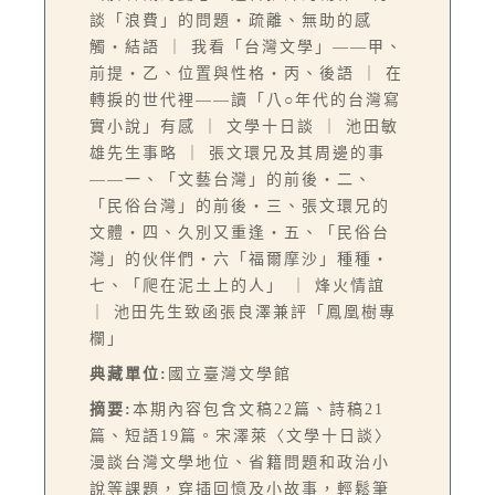
談「浪費」的問題‧疏離、無助的感
觸‧結語 ｜ 我看「台灣文學」——甲、
前提‧乙、位置與性格‧丙、後語 ｜ 在
轉捩的世代裡——讀「八○年代的台灣寫
實小說」有感 ｜ 文學十日談 ｜ 池田敏
雄先生事略 ｜ 張文環兄及其周邊的事
——一、「文藝台灣」的前後‧二、
「民俗台灣」的前後‧三、張文環兄的
文體‧四、久別又重逢‧五、「民俗台
灣」的伙伴們‧六「福爾摩沙」種種‧
七、「爬在泥土上的人」 ｜ 烽火情誼
｜ 池田先生致函張良澤兼評「鳳凰樹專
欄」
典藏單位:
國立臺灣文學館
摘要:
本期內容包含文稿22篇、詩稿21
篇、短語19篇。宋澤萊〈文學十日談〉
漫談台灣文學地位、省籍問題和政治小
說等課題，穿插回憶及小故事，輕鬆筆