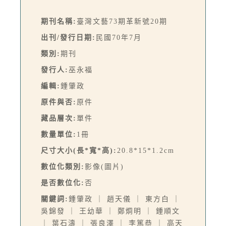
期刊名稱:
臺灣文藝73期革新號20期
出刊/發行日期:
民國70年7月
類別:
期刊
發行人:
巫永福
編輯:
鍾肇政
原件與否:
原件
藏品層次:
單件
數量單位:
1冊
尺寸大小(長*寬*高):
20.8*15*1.2cm
數位化類別:
影像(圖片)
是否數位化:
否
關鍵詞:
鍾肇政 ｜ 趙天儀 ｜ 東方白 ｜
吳錦發 ｜ 王幼華 ｜ 鄭烱明 ｜ 鍾順文
｜ 葉石濤 ｜ 張良澤 ｜ 李篤恭 ｜ 高天