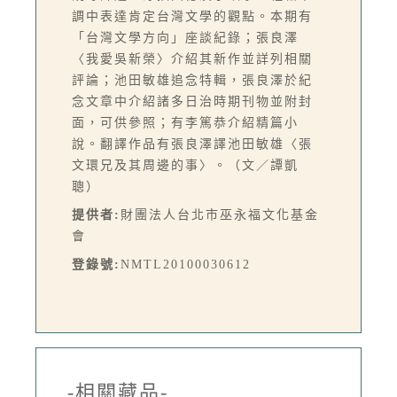
調中表達肯定台灣文學的觀點。本期有
「台灣文學方向」座談紀錄；張良澤
〈我愛吳新榮〉介紹其新作並詳列相關
評論；池田敏雄追念特輯，張良澤於紀
念文章中介紹諸多日治時期刊物並附封
面，可供參照；有李篤恭介紹精篇小
說。翻譯作品有張良澤譯池田敏雄〈張
文環兄及其周邊的事〉。（文／譚凱
聰）
提供者:
財團法人台北市巫永福文化基金
會
登錄號:
NMTL20100030612
-相關藏品-