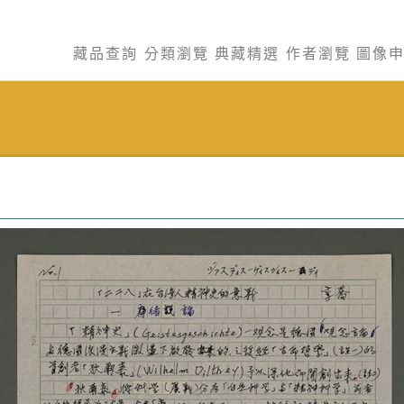
藏品查詢
分類瀏覽
典藏精選
作者瀏覽
圖像