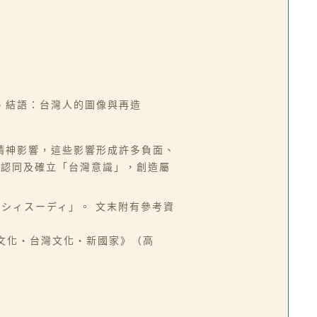
、結語：台灣人的圖像與再造
精神影響，這些影響形成許多負面、
化認同及確立「台灣意識」，創造屬
スシィスーディ」。 文末附有參考資
《文化・台灣文化・新國家》（高