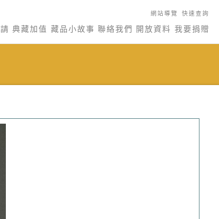
網站導覽
快速查詢
申請
典藏加值
藏品小故事
聯絡我們
開放資料
我要捐贈