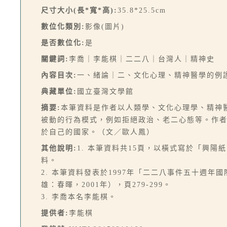
尺寸大小(長*寬*高):
35.8*25.5cm
數位化類別:
影像(圖片)
是否數位化:
是
關鍵詞:
李喬｜李能棋｜二二八｜台灣人｜精神史
內容目次:
一、緒論｜二、文化心理、精神醫學的例
典藏單位:
國立臺灣文學館
摘要:
本筆資料是作者以人類學、文化心理學、精神
被動的行為模式，例如拒絕政治、老二心態等。作
於自己的國家。（文／歐人鳳）
其他說明:
1. 本筆資料共15頁，以橫式寫於「興陽
料。
2. 本筆資料發表於1997年「二二八事件五十週
雄：春暉，2001年），頁279-299。
3. 李喬本名李能棋。
提供者:
李能棋