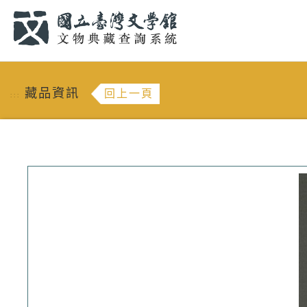
跳到主要內容
:::
藏品資訊
回上一頁
:::