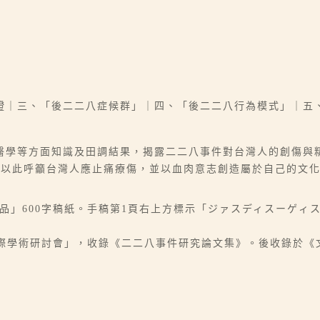
證｜三、「後二二八症候群」｜四、「後二二八行為模式」｜五
醫學等方面知識及田調結果，揭露二二八事件對台灣人的創傷與
者以此呼籲台灣人應止痛療傷，並以血肉意志創造屬於自己的文
紙品」600字稿紙。手稿第1頁右上方標示「ジァスディスーゲィ
年國際學術研討會」，收錄《二二八事件研究論文集》。後收錄於