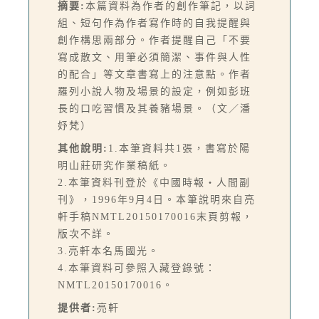
摘要:
本篇資料為作者的創作筆記，以詞
組、短句作為作者寫作時的自我提醒與
創作構思兩部分。作者提醒自己「不要
寫成散文、用筆必須簡潔、事件與人性
的配合」等文章書寫上的注意點。作者
羅列小說人物及場景的設定，例如彭班
長的口吃習慣及其養豬場景。（文／潘
妤梵）
其他說明:
1.本筆資料共1張，書寫於陽
明山莊研究作業稿紙。
2.本筆資料刊登於《中國時報‧人間副
刊》，1996年9月4日。本筆說明來自亮
軒手稿NMTL20150170016末頁剪報，
版次不詳。
3.亮軒本名馬國光。
4.本筆資料可參照入藏登錄號：
NMTL20150170016。
提供者:
亮軒