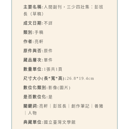
主要名稱:
人間副刊，三少四壯集：彭班
長（草稿）
成文日期:
不詳
類別:
手稿
作者:
亮軒
原件與否:
原件
藏品層次:
單件
數量單位:
1張共1頁
尺寸大小(長*寬*高):
26.8*19.4cm
數位化類別:
影像(圖片)
是否數位化:
是
關鍵詞:
亮軒｜彭班長｜創作筆記｜養豬
｜人物
典藏單位:
國立臺灣文學館