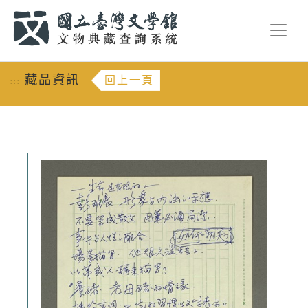
跳到主要內容
:::
藏品資訊
回上一頁
:::