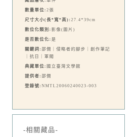
藏品層次:
單件
數量單位:
2張
尺寸大小(長*寬*高):
27.4*39cm
數位化類別:
影像(圖片)
是否數位化:
是
關鍵詞:
邵僩｜侵略者的腳步｜創作筆記
｜抗日｜軍閥
典藏單位:
國立臺灣文學館
提供者:
邵僩
登錄號:
NMTL20060240023-003
-相關藏品-