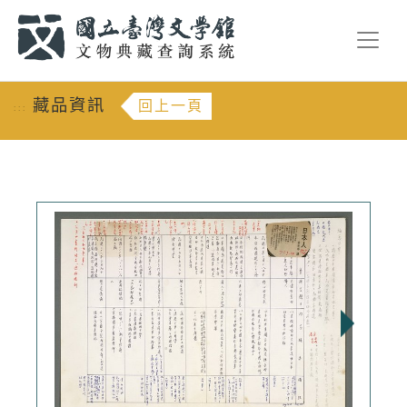
跳到主要內容
:::
藏品資訊
回上一頁
:::